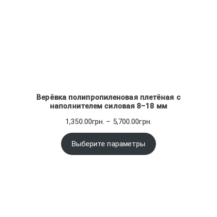
Верёвка полипропиленовая плетёная с
наполнителем силовая 8–18 мм
Диапазон
1,350.00
грн.
–
5,700.00
грн.
цен:
1,350.00грн.
Выберите параметры
–
5,700.00грн.