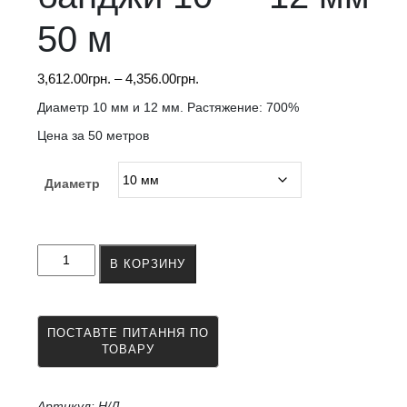
50 м
Диапазон
3,612.00
грн.
–
4,356.00
грн.
цен:
Диаметр 10 мм и 12 мм. Растяжение: 700%
3,612.00грн.
Цена за 50 метров
–
4,356.00грн.
Диаметр
Количество
В КОРЗИНУ
товара
Каучуковая
трубка
для
батута
с
банджи
10
Артикул:
Н/Д