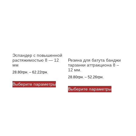
Опции
можно
выбрать
на
странице
товара.
Эспандер с повышенной
растяжимостью 8 — 12
Резина для батута банджи
мм
тарзанки аттракциона 8 –
12 мм.
Диапазон
28.80
грн.
–
62.22
грн.
Диапазон
28.80
грн.
–
52.26
грн.
цен:
Этот
цен:
28.80грн.
Выберите параметры
Этот
товар
28.80грн.
–
Выберите параметры
товар
имеет
–
62.22грн.
имеет
несколько
52.26грн.
несколько
вариаций.
вариаций.
Опции
Опции
можно
можно
выбрать
выбрать
на
на