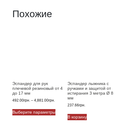
Похожие
Эспандер для рук
Эспандер лыжника с
плечевой резиновый от 4
ручками и защитой от
до 17 мм
истирания 3 метра Ø 8
мм
Диапазон
492.00
грн.
–
4,881.00
грн.
237.66
грн.
цен:
Этот
492.00грн.
Выберите параметры
товар
–
В корзину
имеет
4,881.00грн.
несколько
вариаций.