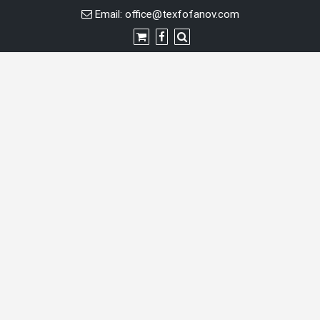
Перейти
Email:
office@texfofanov.com
к
содержимому