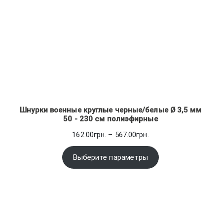
Шнурки военные круглые черные/белые Ø 3,5 мм
50 - 230 см полиэфирные
Диапазон
162.00
грн.
–
567.00
грн.
цен:
162.00грн.
Выберите параметры
–
567.00грн.