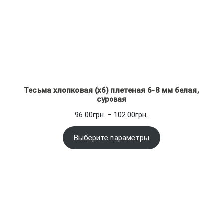
Тесьма хлопковая (хб) плетеная 6-8 мм белая,
суровая
Диапазон
96.00
грн.
–
102.00
грн.
цен:
96.00грн.
Выберите параметры
–
102.00грн.