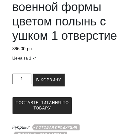
военной формы
цветом полынь с
ушком 1 отверстие
396.00
грн.
Цена за 1 кг
Количество
В КОРЗИНУ
товара
Пуговица
для
военной
формы
цветом
полынь
с
Рубрики:
ГОТОВАЯ ПРОДУКЦИЯ
ушком