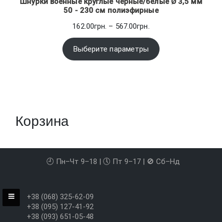
Шнурки военные круглые черные/белые Ø 3,5 мм
50 - 230 см полиэфирные
Диапазон
162.00
грн.
–
567.00
грн.
цен:
162.00грн.
Выберите параметры
–
567.00грн.
Корзина
🕘 Пн–Чт 9–18 | 🕔 Пт 9–17 | 🚫 Сб–Нд
+38 (068) 325-62-09
+38 (095) 127-41-92
+38 (093) 651-05-48