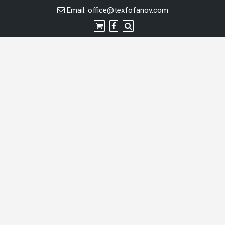
Перейти
Email:
office@texfofanov.com
к
содержимому