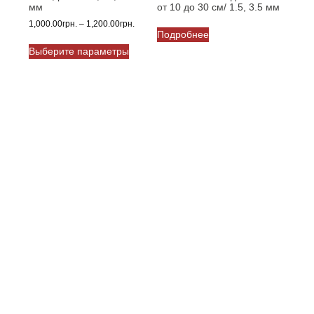
мм
от 10 до 30 см/ 1.5, 3.5 мм
Диапазон
1,000.00
грн.
–
1,200.00
грн.
Подробнее
цен:
Этот
1,000.00грн.
Выберите параметры
товар
–
имеет
1,200.00грн.
несколько
вариаций.
Опции
можно
выбрать
на
странице
товара.