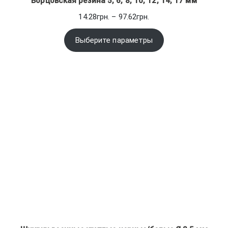
Борцовская резина 5, 6, 8, 10, 12, 14, 17 мм
Диапазон
14.28
грн.
–
97.62
грн.
цен:
14.28грн.
Выберите параметры
–
97.62грн.