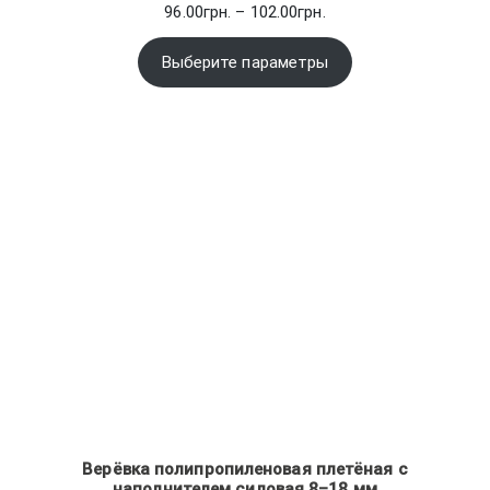
Диапазон
96.00
грн.
–
102.00
грн.
цен:
96.00грн.
Выберите параметры
–
102.00грн.
Верёвка полипропиленовая плетёная с
наполнителем силовая 8–18 мм