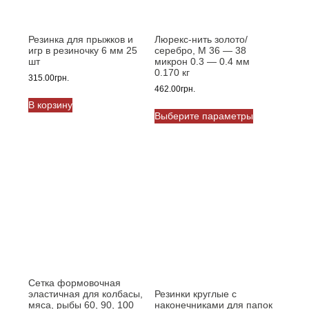
Резинка для прыжков и
Люрекс-нить золото/
игр в резиночку 6 мм 25
серебро, M 36 — 38
шт
микрон 0.3 — 0.4 мм
0.170 кг
315.00
грн.
462.00
грн.
В корзину
Этот
Выберите параметры
товар
имеет
несколько
вариаций.
Опции
можно
выбрать
на
странице
товара.
Сетка формовочная
эластичная для колбасы,
Резинки круглые с
мяса, рыбы 60, 90, 100
наконечниками для папок