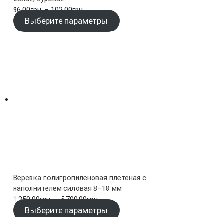
Диапазон
96.00
грн.
–
102.00
грн.
цен:
Выберите параметры
96.00грн.
–
102.00грн.
Верёвка полипропиленовая плетёная с
наполнителем силовая 8–18 мм
Диапазон
1,350.00
грн.
–
5,700.00
грн.
цен:
Выберите параметры