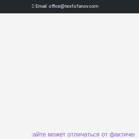
Перейти
Email:
office@texfofanov.com
к
содержимому
на сайте может отличаться от фактической цен