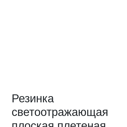
Резинка
светоотражающая
плоская плетеная