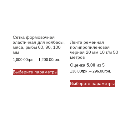
выбрать
на
на
странице
странице
товара.
товара.
Сетка формовочная
эластичная для колбасы,
Лента ременная
мяса, рыбы 60, 90, 100
полипропиленовая
мм
черная 20 мм 10 г/м 50
метров
Диапазон
1,000.00
грн.
–
1,200.00
грн.
Оценка
5.00
из 5
цен:
Этот
1,000.00грн.
Диапазон
138.00
грн.
–
296.00
грн.
Выберите параметры
товар
–
цен:
Этот
имеет
1,200.00грн.
138.00грн.
Выберите параметры
товар
несколько
–
имеет
вариаций.
296.00грн.
несколько
Опции
вариаций.
можно
Опции
выбрать
можно
на
выбрать
странице
на
товара.
странице