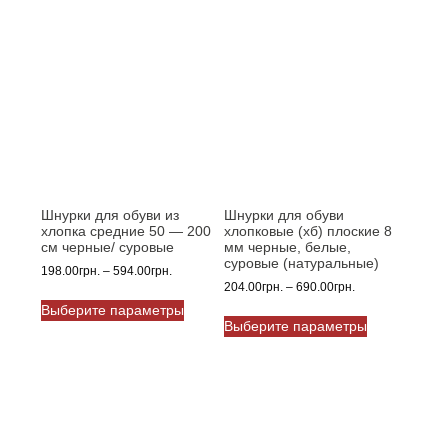
Шнурки для обуви из
Шнурки для обуви
хлопка средние 50 — 200
хлопковые (хб) плоские 8
см черные/ суровые
мм черные, белые,
суровые (натуральные)
Диапазон
198.00
грн.
–
594.00
грн.
Диапазон
204.00
грн.
–
690.00
грн.
цен:
Этот
цен:
198.00грн.
Выберите параметры
Этот
товар
204.00грн.
–
Выберите параметры
товар
имеет
–
594.00грн.
имеет
несколько
690.00грн.
несколько
вариаций.
вариаций.
Опции
Опции
можно
можно
выбрать