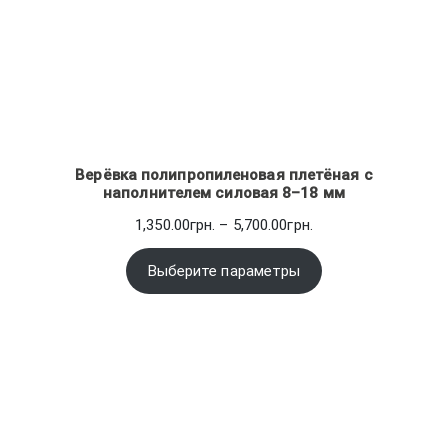
Верёвка полипропиленовая плетёная с
наполнителем силовая 8–18 мм
Диапазон
1,350.00
грн.
–
5,700.00
грн.
цен:
1,350.00грн.
Выберите параметры
–
5,700.00грн.