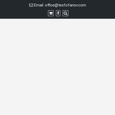
Перейти
Email:
office@texfofanov.com
к
содержимому