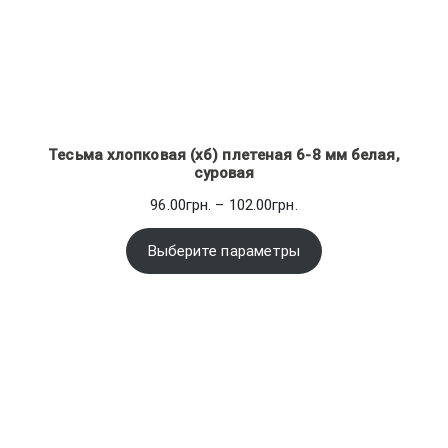
Тесьма хлопковая (хб) плетеная 6-8 мм белая,
суровая
Диапазон
96.00
грн.
–
102.00
грн.
цен:
96.00грн.
Выберите параметры
–
102.00грн.