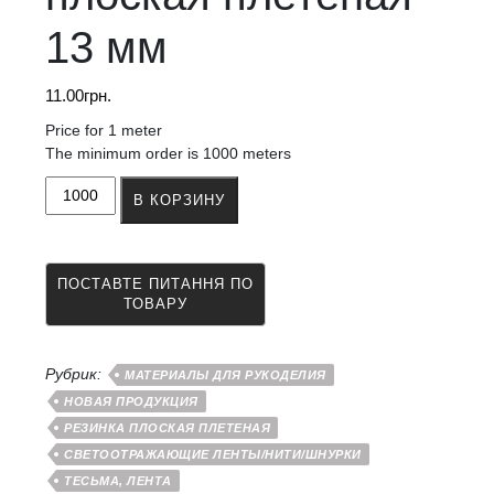
13 мм
11.00
грн.
Price for 1 meter
The minimum order is 1000 meters
Количество
В КОРЗИНУ
товара
Резинка
светоотражающая
плоская
плетеная
13
мм
Рубрик:
МАТЕРИАЛЫ ДЛЯ РУКОДЕЛИЯ
НОВАЯ ПРОДУКЦИЯ
РЕЗИНКА ПЛОСКАЯ ПЛЕТЕНАЯ
СВЕТООТРАЖАЮЩИЕ ЛЕНТЫ/НИТИ/ШНУРКИ
ТЕСЬМА, ЛЕНТА