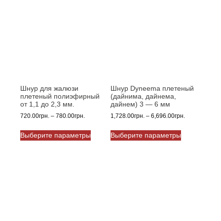
Шнур для жалюзи
Шнур Dyneema плетеный
плетеный полиэфирный
(дайнима, дайнема,
от 1,1 до 2,3 мм.
дайнем) 3 — 6 мм
Диапазон
Диапазон
720.00
грн.
–
780.00
грн.
1,728.00
грн.
–
6,696.00
грн.
цен:
цен:
Этот
Этот
720.00грн.
1,728.00грн.
Выберите параметры
Выберите параметры
товар
товар
–
–
имеет
имеет
780.00грн.
6,696.00грн.
несколько
несколько
вариаций.
вариаций.
Опции
Опции
можно
можно
выбрать
выбрать
на
на
странице
странице