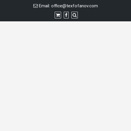
Перейти
Email:
office@texfofanov.com
к
содержимому