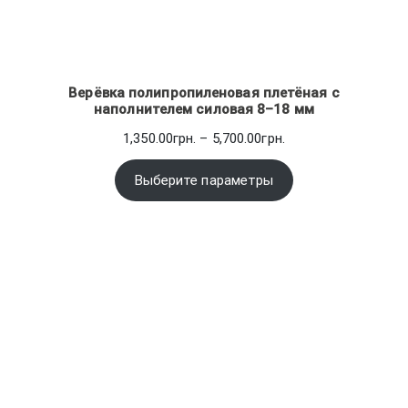
Верёвка полипропиленовая плетёная с
наполнителем силовая 8–18 мм
Диапазон
1,350.00
грн.
–
5,700.00
грн.
цен:
1,350.00грн.
Выберите параметры
–
5,700.00грн.