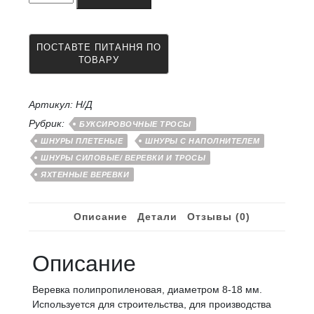
товара
Веревка
полипропиленовая
плетеная
с
наполнителем
силовая
8
Артикул:
Н/Д
-
Рубрик:
БУКСИРОВОЧНЫЕ ТРОСЫ
18
ШНУРЫ ПЛЕТЕНЫЕ
ШНУРЫ С НАПОЛНИТЕЛЕМ
мм
ШНУРЫ СИЛОВЫЕ/ ВЕРЕВКИ И ТРОСЫ
ЯХТЕННЫЕ ВЕРЕВКИ
Описание
Детали
Отзывы (0)
Описание
Веревка полипропиленовая, диаметром 8-18 мм.
Используется для строительства, для производства