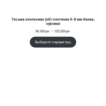
Тесьма хлопковая (хб) плетеная 6-8 мм белая,
суровая
Диапазон
96.00
грн.
–
102.00
грн.
цен:
96.00грн.
Выберите параметры
–
102.00грн.