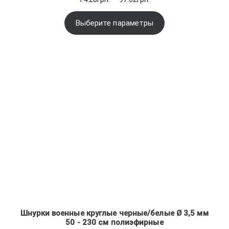
цен:
14.28грн.
Выберите параметры
–
97.62грн.
Шнурки военные круглые черные/белые Ø 3,5 мм
50 - 230 см полиэфирные