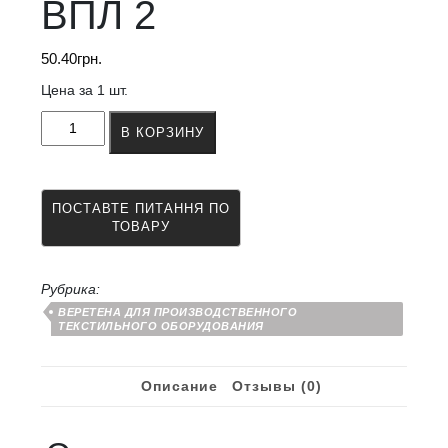
ВПЛ 2
50.40
грн.
Цена за 1 шт.
Количество
В КОРЗИНУ
товара
Основа
веретена
ВПЛ
2
Рубрика:
ВЕРЕТЕНА ДЛЯ ПРОИЗВОДСТВЕННОГО
ТЕКСТИЛЬНОГО ОБОРУДОВАНИЯ
Описание
Отзывы (0)