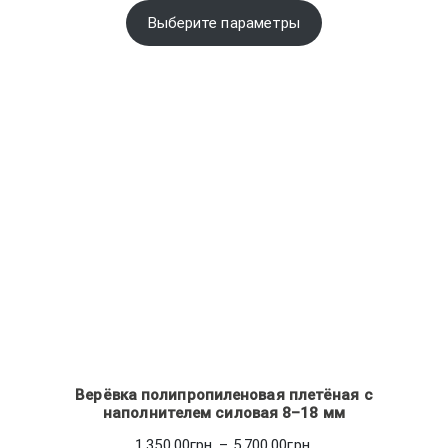
96.00грн.
Выберите параметры
–
102.00грн.
Верёвка полипропиленовая плетёная с
наполнителем силовая 8–18 мм
Диапазон
1,350.00
грн.
–
5,700.00
грн.