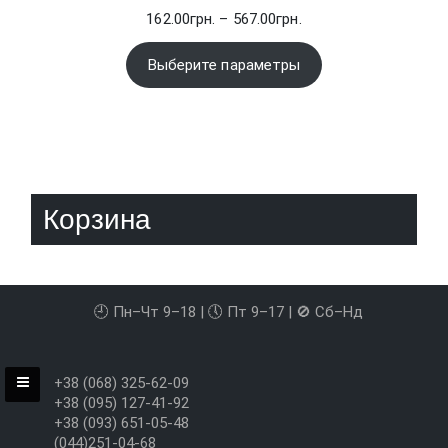
Диапазон
162.00
грн.
–
567.00
грн.
цен:
162.00грн.
Выберите параметры
–
567.00грн.
Корзина
🕘 Пн–Чт 9–18 | 🕔 Пт 9–17 | 🚫 Сб–Нд
+38 (068) 325-62-09
+38 (095) 127-41-92
+38 (093) 651-05-48
(044)251-04-68