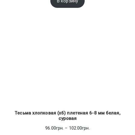
В корзину
Тесьма хлопковая (хб) плетеная 6-8 мм белая,
суровая
Диапазон
96.00
грн.
–
102.00
грн.
цен: