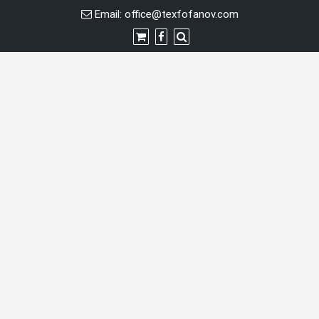
Перейти
Email:
office@texfofanov.com
к
содержимому