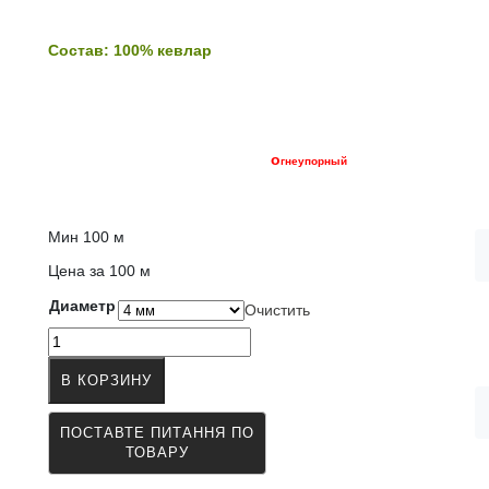
6,900.00грн.
–
Состав: 100% кевлар
10,440.00грн.
о
гнеупорный
Мин 100 м
Цена за 100 м
Диаметр
Очистить
Количество
товара
В КОРЗИНУ
Шнур
кевларовый
4
-
5