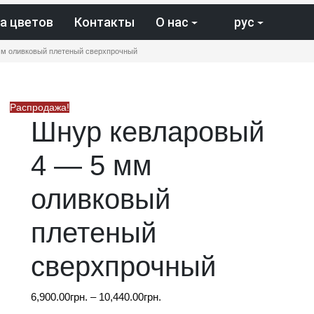
а цветов
Контакты
О нас
рус
мм оливковый плетеный сверхпрочный
Распродажа!
Шнур кевларовый
4 — 5 мм
оливковый
плетеный
сверхпрочный
Диапазон
6,900.00
грн.
–
10,440.00
грн.
цен: