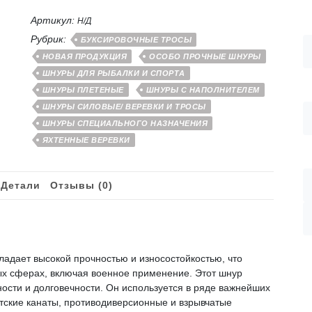
мм
Артикул:
оливковый
Н/Д
плетеный
Рубрик:
БУКСИРОВОЧНЫЕ ТРОСЫ
сверхпрочный
НОВАЯ ПРОДУКЦИЯ
ОСОБО ПРОЧНЫЕ ШНУРЫ
ШНУРЫ ДЛЯ РЫБАЛКИ И СПОРТА
ШНУРЫ ПЛЕТЕНЫЕ
ШНУРЫ С НАПОЛНИТЕЛЕМ
ШНУРЫ СИЛОВЫЕ/ ВЕРЕВКИ И ТРОСЫ
ШНУРЫ СПЕЦИАЛЬНОГО НАЗНАЧЕНИЯ
ЯХТЕННЫЕ ВЕРЕВКИ
Детали
Отзывы (0)
адает высокой прочностью и износостойкостью, что
х сферах, включая военное применение. Этот шнур
ости и долговечности. Он используется в ряде важнейших
стские канаты, противодиверсионные и взрывчатые