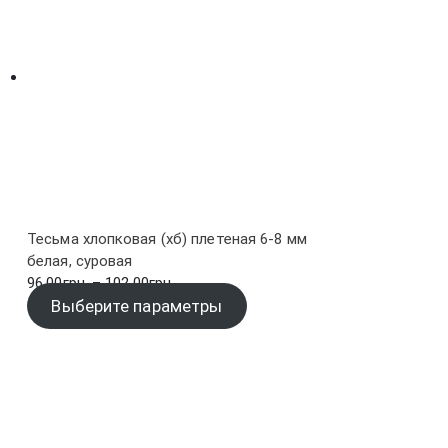
Тесьма хлопковая (хб) плетеная 6-8 мм
белая, суровая
Диапазон
96.00
грн.
–
102.00
грн.
цен:
Выберите параметры
96.00грн.
–
102.00грн.