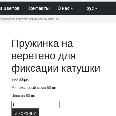
а цветов
Контакты
О нас
рус
ружинка на веретено для фиксации катушки
Пружинка на
веретено для
фиксации катушки
990.00
грн.
Минимальный заказ 50 шт
Цена за 50 шт.
Количество
товара
В КОРЗИНУ
Пружинка