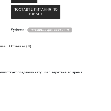
на
веретено
для
фиксации
катушки
Рубрика:
ПРУЖИНЫ ДЛЯ ВЕРЕТЕНА
ние
Отзывы (0)
епятствует спаданию катушки с веретена во время