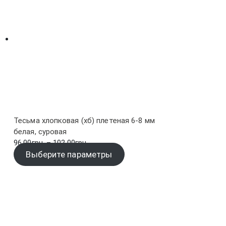
Тесьма хлопковая (хб) плетеная 6-8 мм
белая, суровая
Диапазон
96.00
грн.
–
102.00
грн.
цен:
Выберите параметры
96.00грн.
–
102.00грн.