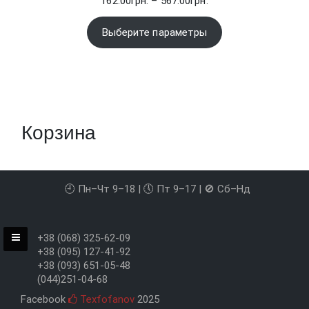
162.00
грн.
–
567.00
грн.
цен:
162.00грн.
Выберите параметры
–
567.00грн.
Корзина
🕘 Пн–Чт 9–18 | 🕔 Пт 9–17 | 🚫 Сб–Нд
+38 (068) 325-62-09
+38 (095) 127-41-92
+38 (093) 651-05-48
(044)251-04-68
Facebook
Texfofanov
2025