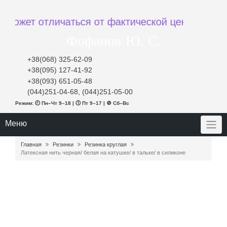
ет отличаться от фактической цены при заказе
Фофанов Ю. С.
+38(068) 325-62-09
+38(095) 127-41-92
+38(093) 651-05-48
(044)251-04-68, (044)251-05-00
Режим: 🕘 Пн–Чт 9–18 | 🕔 Пт 9–17 | 🚫 Сб–Вс
Меню
Главная
Резинки
Резинка круглая
Латексная нить черная/ белая на катушке/ в тальке/ в силиконе