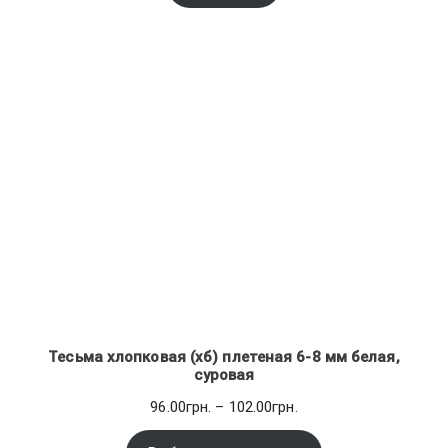
Тесьма хлопковая (хб) плетеная 6-8 мм белая,
суровая
Диапазон
96.00
грн.
–
102.00
грн.
цен: