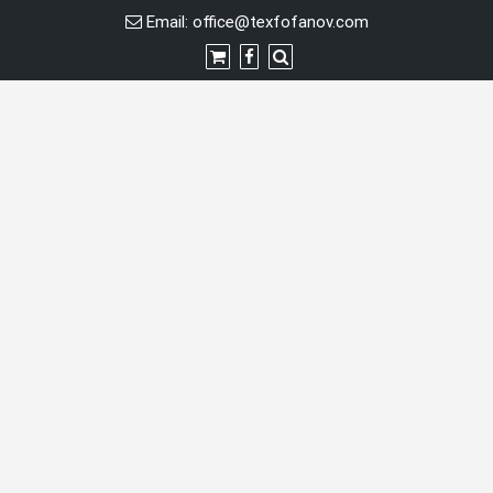
Перейти
Email:
office@texfofanov.com
к
содержимому