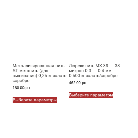
Металлизированная нить
Люрекс нить MX 36 — 38
ST метанить (для
микрон 0.3 — 0.4 мм
вышивания) 0,25 кг золото
0.500 кг золото/серебро
серебро
462.00
грн.
180.00
грн.
Этот
Выберите параметры
Этот
товар
Выберите параметры
товар
имеет
имеет
несколько
несколько
вариаций.
вариаций.
Опции
Опции
можно
можно
выбрать