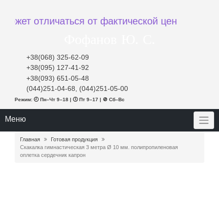
т отличаться от фактической цены при заказе
Фофанов Ю. С.
+38(068) 325-62-09
+38(095) 127-41-92
+38(093) 651-05-48
(044)251-04-68, (044)251-05-00
Режим: 🕘 Пн–Чт 9–18 | 🕔 Пт 9–17 | 🚫 Сб–Вс
Меню
Главная
Готовая продукция
Скакалка гимнастическая 3 метра Ø 10 мм. полипропиленовая
оплетка сердечник капрон