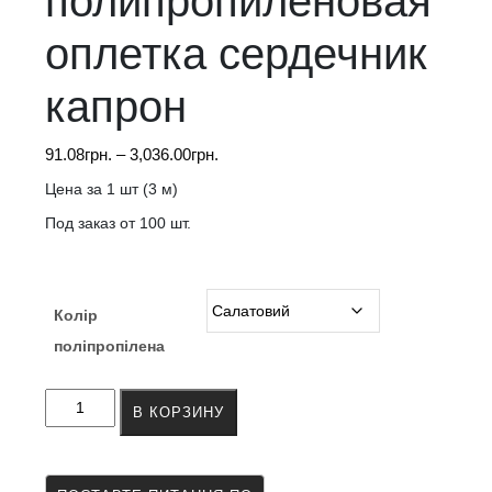
полипропиленовая
оплетка сердечник
капрон
Диапазон
91.08
грн.
–
3,036.00
грн.
цен:
Цена за 1 шт (3 м)
91.08грн.
Под заказ от 100 шт.
–
3,036.00грн.
Колір
поліпропілена
Количество
В КОРЗИНУ
товара
Скакалка
гимнастическая
3