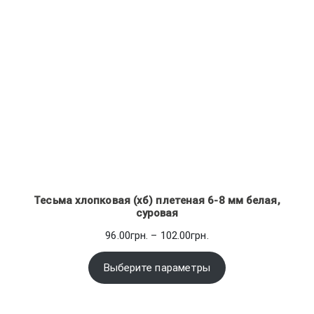
Тесьма хлопковая (хб) плетеная 6-8 мм белая,
суровая
Диапазон
96.00
грн.
–
102.00
грн.
цен:
96.00грн.
Выберите параметры
–
102.00грн.