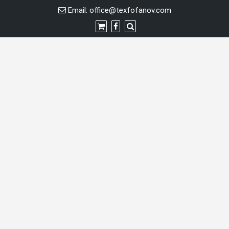
Перейти
Email:
office@texfofanov.com
к
содержимому