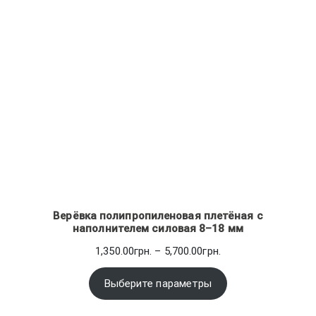
Верёвка полипропиленовая плетёная с
наполнителем силовая 8–18 мм
Диапазон
1,350.00
грн.
–
5,700.00
грн.
цен:
1,350.00грн.
Выберите параметры
–
5,700.00грн.