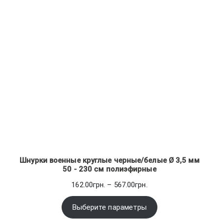
Шнурки военные круглые черные/белые Ø 3,5 мм
50 - 230 см полиэфирные
Диапазон
162.00
грн.
–
567.00
грн.
цен:
162.00грн.
Выберите параметры
–