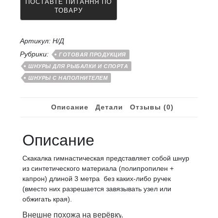
метра
Ø
10
мм.
Артикул:
Н/Д
полипропиленовая
Рубрики:
ГОТОВАЯ ПРОДУКЦИЯ
оплетка
ШНУРЫ ДЛЯ РЫБАЛКИ И СПОРТА
сердечник
ШНУРЫ С НАПОЛНИТЕЛЕМ
капрон
Описание
Детали
Отзывы (0)
Описание
Скакалка гимнастическая представляет собой шнур
из синтетического материала (полипропилен +
капрон) длиной 3 метра без каких-либо ручек
(вместо них разрешается завязывать узел или
обжигать края).
Внешне похожа на верёвку
.