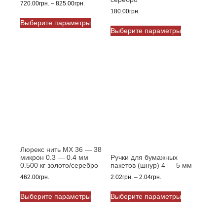
Диапазон
720.00
грн.
–
825.00
грн.
180.00
грн.
цен:
Этот
720.00грн.
Выберите параметры
Этот
товар
–
Выберите параметры
товар
имеет
825.00грн.
имеет
несколько
несколько
вариаций.
вариаций.
Опции
Опции
можно
можно
выбрать
выбрать
на
на
странице
странице
товара.
товара.
Люрекс нить MX 36 — 38
микрон 0.3 — 0.4 мм
Ручки для бумажных
0.500 кг золото/серебро
пакетов (шнур) 4 — 5 мм
Диапазон
462.00
грн.
2.02
грн.
–
2.04
грн.
цен:
Этот
Этот
2.02грн.
Выберите параметры
Выберите параметры
товар
товар
–
имеет
имеет
2.04грн.
несколько
несколько