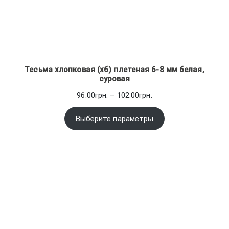
Тесьма хлопковая (хб) плетеная 6-8 мм белая,
суровая
Диапазон
96.00
грн.
–
102.00
грн.
цен:
96.00грн.
Выберите параметры
–
102.00грн.