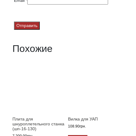
Email
*
Похожие
Плита для
Вилка для УАП
шнуроплетельного станка
108.90
грн.
(шп-16-130)
7,200.00
грн.