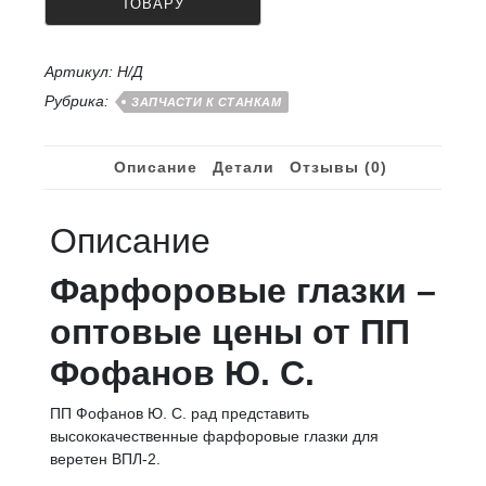
8.5,
10
мм
для
Артикул:
Н/Д
веретена
Рубрика:
ЗАПЧАСТИ К СТАНКАМ
ВПЛ-2
Описание
Детали
Отзывы (0)
Описание
Фарфоровые глазки –
оптовые цены от ПП
Фофанов Ю. С.
ПП Фофанов Ю. С. рад представить
высококачественные фарфоровые глазки для
веретен ВПЛ-2.