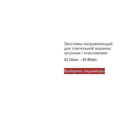
Заготовка направляющей
для плетельной машины
чугунная / пластиковая
Диапазон
42.24
грн.
–
65.80
грн.
цен:
Этот
42.24грн.
Выберите параметры
товар
–
имеет
65.80грн.
несколько
вариаций.
Опции
можно
выбрать
на
странице
товара.