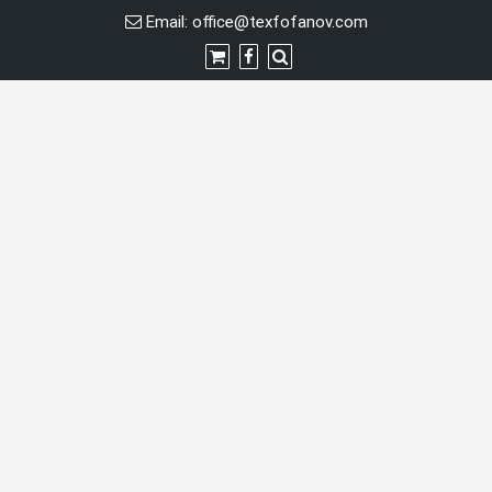
Перейти
Email:
office@texfofanov.com
к
содержимому