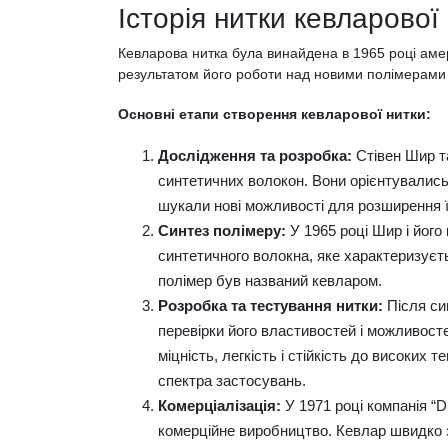
Історія нитки кевларової
Кевларова нитка була винайдена в 1965 році аме
результатом його роботи над новими полімерами в
Основні етапи створення кевларової нитки:
Дослідження та розробка:
Стівен Шир т
синтетичних волокон. Вони орієнтувались
шукали нові можливості для розширення ї
Синтез полімеру:
У 1965 році Шир і його
синтетичного волокна, яке характеризуєть
полімер був названий кевларом.
Розробка та тестування нитки:
Після си
перевірки його властивостей і можливос
міцність, легкість і стійкість до високих
спектра застосувань.
Комерціалізація:
У 1971 році компанія “D
комерційне виробництво. Кевлар швидко з