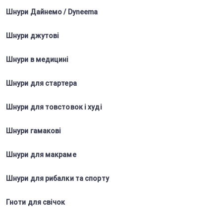
Шнури Дайнемо / Dyneema
Шнури джутові
Шнури в медицині
Шнури для стартера
Шнури для товстовок і худі
Шнури гамакові
Шнури для макраме
Шнури для рибалки та спорту
Гноти для свічок