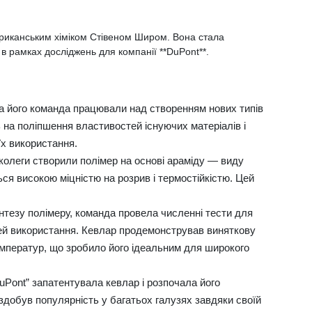
риканським хіміком Стівеном Широм. Вона стала
 рамках досліджень для компанії **DuPont**.
а його команда працювали над створенням нових типів
 на поліпшення властивостей існуючих матеріалів і
х використання.
 колеги створили полімер на основі араміду — виду
ся високою міцністю на розрив і термостійкістю. Цей
нтезу полімеру, команда провела численні тести для
тей використання. Кевлар продемонстрував виняткову
 температур, що зробило його ідеальним для широкого
uPont” запатентувала кевлар і розпочала його
добув популярність у багатьох галузях завдяки своїй