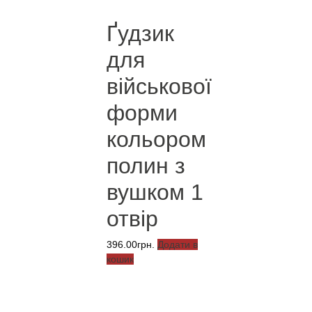
Ґудзик
для
військової
форми
кольором
полин з
вушком 1
отвір
396.00
грн.
Додати в
кошик