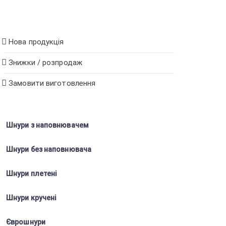
Нова продукція
Знижки / розпродаж
Замовити виготовлення
Шнури з наповнювачем
Шнури без наповнювача
Шнури плетені
Шнури кручені
Єврошнури