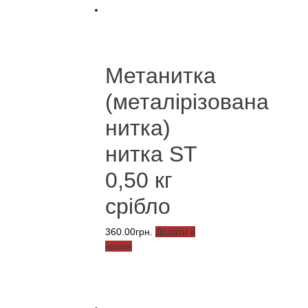
Метанитка
(металірізована
нитка)
нитка ST
0,50 кг
срібло
360.00
грн.
Додати в
кошик