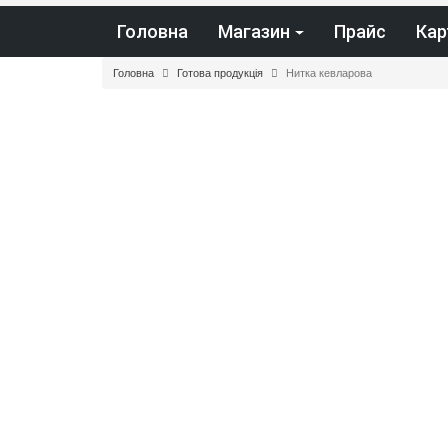
Головна
Магазин
Прайс
Кар
Головна
Готова продукція
Нитка кевларова