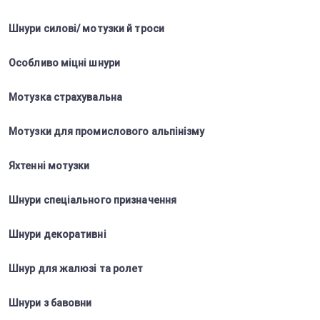
Шнури силові/ мотузки й троси
Особливо міцні шнури
Мотузка страхувальна
Мотузки для промислового альпінізму
Яхтенні мотузки
Шнури спеціального призначення
Шнури декоративні
Шнур для жалюзі та ролет
Шнури з бавовни