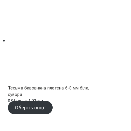
Тесьма бавовняна плетена 6-8 мм біла,
сувора
Діапазон
0.96
грн.
–
1.02
грн.
цін:
Оберіть опції
від
0.96грн.
до