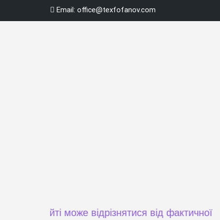
Skip
Email:
office@texfofanov.com
to
content
а сайті може відрізнятися від фактичної ціни пр