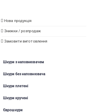
Нова продукція
Знижки / розпродаж
Замовити виготовлення
Шнури з наповнювачем
Шнури без наповнювача
Шнури плетені
Шнури кручені
Єврошнури