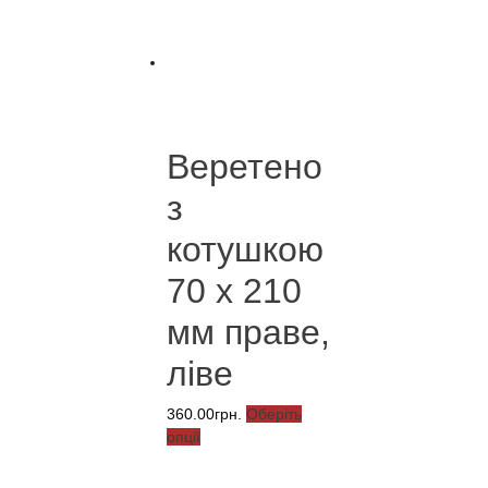
Веретено
з
котушкою
70 х 210
мм праве,
ліве
360.00
грн.
Оберіть
Цей
опції
товар
має