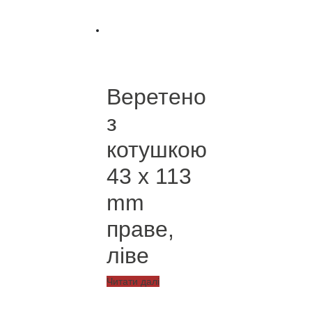
кілька
варіантів.
Параметри
можна
вибрати
на
Веретено
сторінці
товару
з
котушкою
43 x 113
mm
праве,
ліве
Читати далі