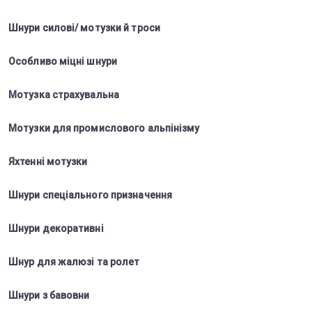
Шнури силові/ мотузки й троси
Особливо міцні шнури
Мотузка страхувальна
Мотузки для промислового альпінізму
Яхтенні мотузки
Шнури спеціального призначення
Шнури декоративні
Шнур для жалюзі та ролет
Шнури з бавовни