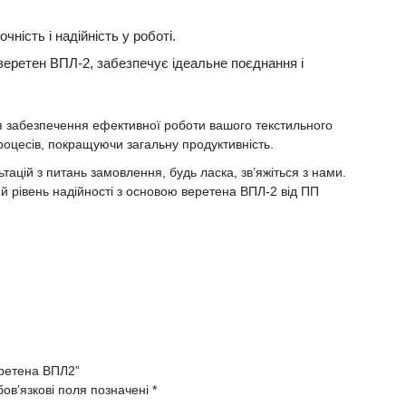
чність і надійність у роботі.
еретен ВПЛ-2, забезпечує ідеальне поєднання і
 забезпечення ефективної роботи вашого текстильного
процесів, покращуючи загальну продуктивність.
ацій з питань замовлення, будь ласка, зв’яжіться з нами.
 рівень надійності з основою веретена ВПЛ-2 від ПП
еретена ВПЛ2”
ов’язкові поля позначені
*