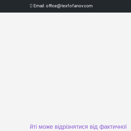
Skip
Email:
office@texfofanov.com
to
content
а сайті може відрізнятися від фактичної ціни пр