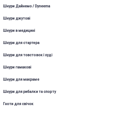
Шнури Дайнемо / Dyneema
Шнури джутові
Шнури в медицині
Шнури для стартера
Шнури для товстовок і худі
Шнури гамакові
Шнури для макраме
Шнури для рибалки та спорту
Гноти для свічок