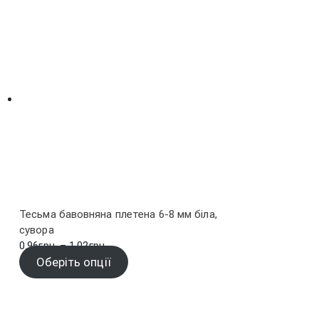
Тесьма бавовняна плетена 6-8 мм біла,
сувора
Діапазон
0.96
грн.
–
1.02
грн.
цін:
Оберіть опції
від
0.96грн.
до