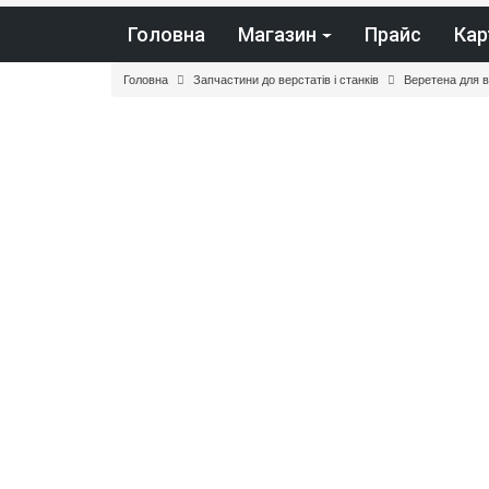
Головна
Магазин
Прайс
Кар
Головна
Запчастини до верстатів і станків
Веретена для 