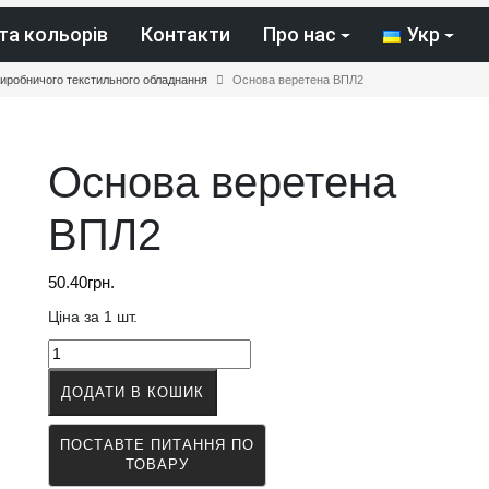
та кольорів
Контакти
Про нас
Укр
виробничого текстильного обладнання
Основа веретена ВПЛ2
Основа веретена
ВПЛ2
50.40
грн.
Ціна за 1 шт.
Основа
веретена
ДОДАТИ В КОШИК
ВПЛ2
кількість