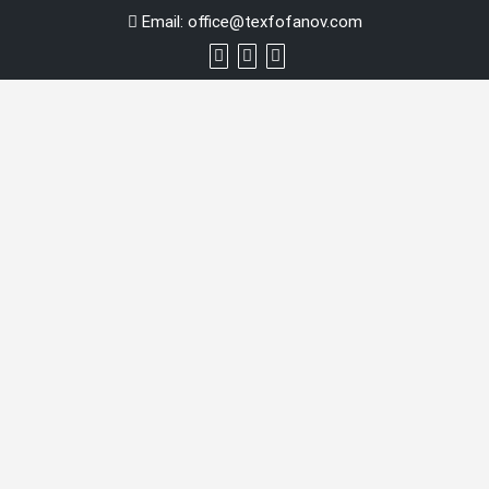
Перейти
Email:
office@texfofanov.com
к
содержимому