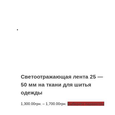
Светоотражающая лента 25 —
50 мм на ткани для шитья
одежды
Диапазон
Этот
1,300.00
грн.
–
1,700.00
грн.
Выберите параметры
цен:
товар
1,300.00грн.
имеет