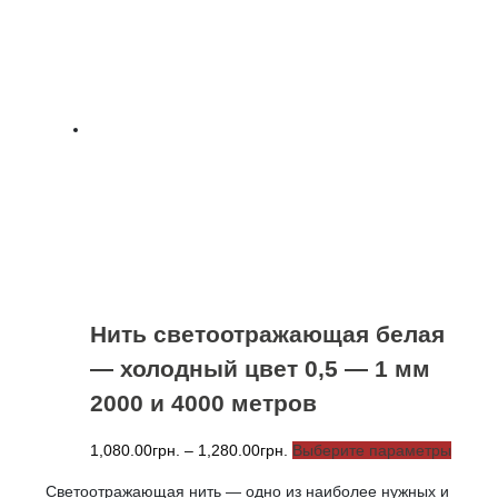
Нить светоотражающая белая
— холодный цвет 0,5 — 1 мм
2000 и 4000 метров
Диапазон
Этот
1,080.00
грн.
–
1,280.00
грн.
Выберите параметры
цен:
товар
Светоотражающая нить — одно из наиболее нужных и
1,080.00грн.
имеет