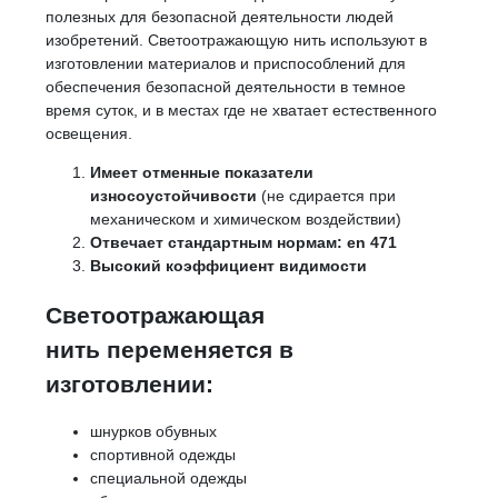
полезных для безопасной деятельности людей
–
неско
изобретений. Светоотражающую нить используют в
1,280.00грн.
вариа
изготовлении материалов и приспособлений для
Опции
обеспечения безопасной деятельности в темное
можно
время суток, и в местах где не хватает естественного
выбра
освещения.
на
стран
Имеет отменные показатели
товара
износоустойчивости
(не сдирается при
механическом и химическом воздействии)
Отвечает стандартным нормам: en 471
Высокий коэффициент видимости
Светоотражающая
нить переменяется в
изготовлении:
шнурков обувных
спортивной одежды
специальной одежды