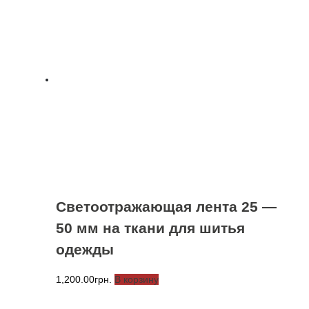
–
неско
1,700.00грн.
вариа
Опции
можно
выбра
на
стран
товара
Светоотражающая лента 25 —
50 мм на ткани для шитья
одежды
1,200.00
грн.
В корзину