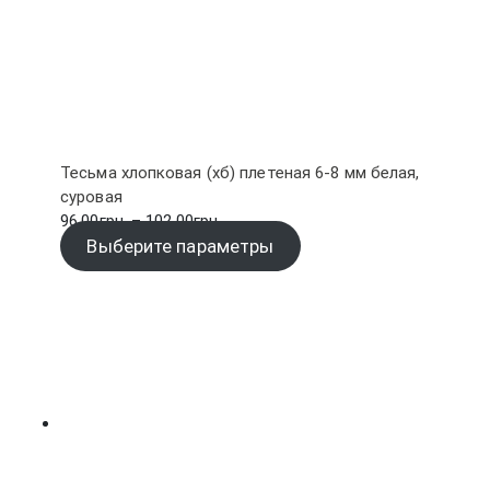
Тесьма хлопковая (хб) плетеная 6-8 мм белая,
суровая
Диапазон
96.00
грн.
–
102.00
грн.
цен:
Выберите параметры
96.00грн.
–
102.00грн.