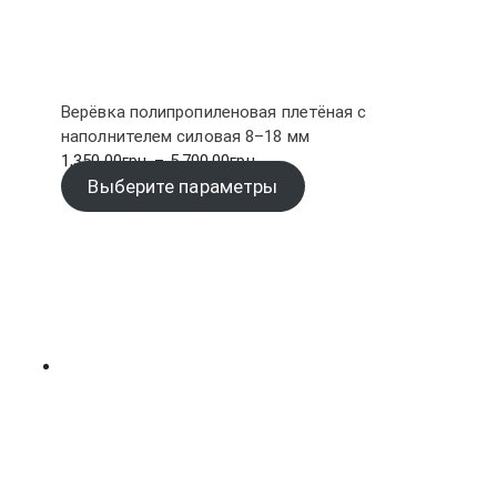
Верёвка полипропиленовая плетёная с
наполнителем силовая 8–18 мм
Диапазон
1,350.00
грн.
–
5,700.00
грн.
цен:
Выберите параметры
1,350.00грн.
–
5,700.00грн.