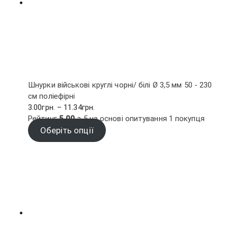
Шнурки військові круглі чорні/ білі Ø 3,5 мм 50 - 230
см поліефірні
Діапазон
3.00
грн.
–
11.34
грн.
цін:
Рейтинг
5.00
з 5 на основі опитування
1
покупця
від
Оберіть опції
3.00грн.
до
11.34грн.