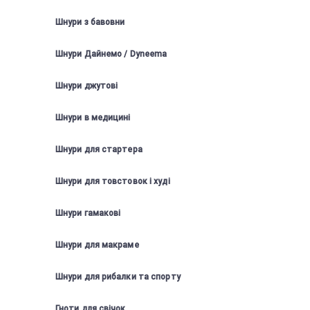
Шнури з бавовни
Шнури Дайнемо / Dyneema
Шнури джутові
Шнури в медицині
Шнури для стартера
Шнури для товстовок і худі
Шнури гамакові
Шнури для макраме
Шнури для рибалки та спорту
Гноти для свічок