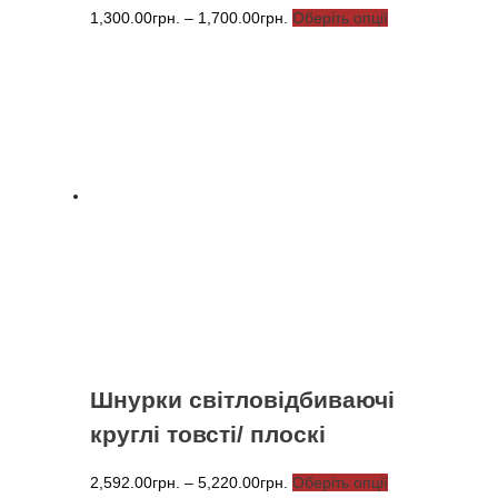
Діапазон
Цей
1,300.00
грн.
–
1,700.00
грн.
Оберіть опції
цін:
товар
від
має
1,300.00грн.
кілька
до
варіантів.
1,700.00грн.
Параметри
можна
вибрати
на
сторінці
товару
Шнурки світловідбиваючі
круглі товсті/ плоскі
Діапазон
Цей
2,592.00
грн.
–
5,220.00
грн.
Оберіть опції