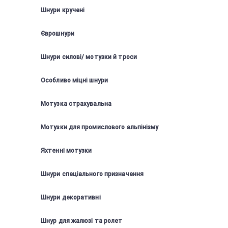
Шнури кручені
Єврошнури
Шнури силові/ мотузки й троси
Особливо міцні шнури
Мотузка страхувальна
Мотузки для промислового альпінізму
Яхтенні мотузки
Шнури спеціального призначення
Шнури декоративні
Шнур для жалюзі та ролет