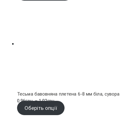
Тесьма бавовняна плетена 6-8 мм біла, сувора
Діапазон
0.96
грн.
–
1.02
грн.
цін:
Оберіть опції
від
0.96грн.
до
1.02грн.