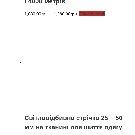
і 4000 метрів
Діапазон
Цей
1,080.00
грн.
–
1,280.00
грн.
Оберіть опції
цін:
товар
від
має
1,080.00грн.
кілька
до
варіантів.
1,280.00грн.
Параметри
можна
вибрати
на
сторінці
товару
Світловідбивна стрічка 25 – 50
мм на тканині для шиття одягу