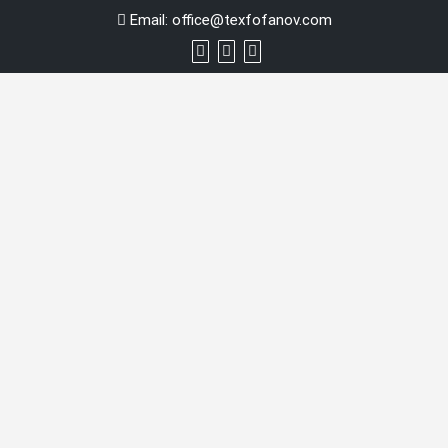
Skip
Email:
office@texfofanov.com
to
content