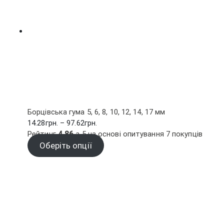
Борцівська гума 5, 6, 8, 10, 12, 14, 17 мм
Діапазон
14.28
грн.
–
97.62
грн.
цін:
Рейтинг
4.86
з 5 на основі опитування
7
покупців
від
Оберіть опції
14.28грн.
до
97.62грн.