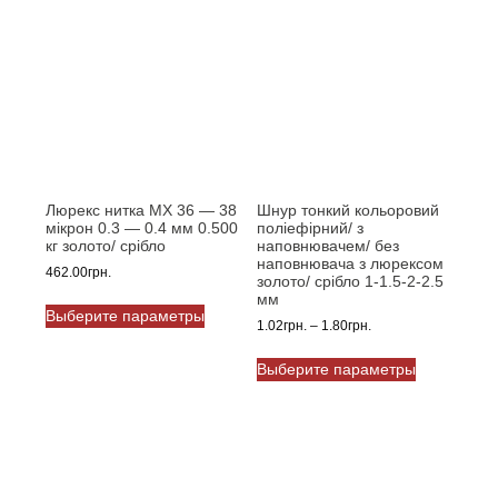
Люрекс нитка MX 36 — 38
Шнур тонкий кольоровий
мікрон 0.3 — 0.4 мм 0.500
поліефірний/ з
кг золото/ срібло
наповнювачем/ без
наповнювача з люрексом
462.00
грн.
золото/ срібло 1-1.5-2-2.5
Этот
мм
Выберите параметры
товар
Диапазон
1.02
грн.
–
1.80
грн.
имеет
цен:
Этот
1.02грн.
несколько
Выберите параметры
товар
–
вариаций.
имеет
1.80грн.
Опции
несколько
можно
вариаций.
выбрать
Опции
на
можно