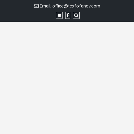
Перейти
Email:
office@texfofanov.com
к
содержимому