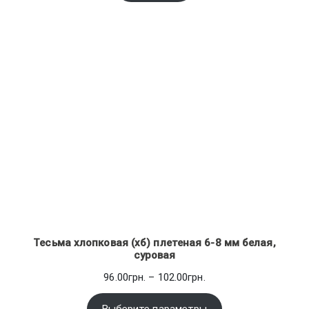
Тесьма хлопковая (хб) плетеная 6-8 мм белая,
суровая
Диапазон
96.00
грн.
–
102.00
грн.
цен:
96.00грн.