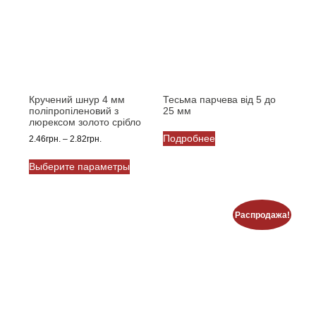
странице
выбрать
товара.
на
странице
товара.
Кручений шнур 4 мм
Тесьма парчева від 5 до
поліпропіленовий з
25 мм
люрексом золото срібло
Подробнее
Диапазон
2.46
грн.
–
2.82
грн.
цен:
Этот
2.46грн.
Выберите параметры
товар
–
имеет
2.82грн.
несколько
вариаций.
Распродажа!
Опции
можно
выбрать
на
странице
товара.