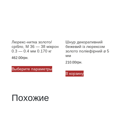
Люрекс-нитка золото/
Шнур декоративний
срібло, M 36 — 38 мікрон
бежевий із люрексом
0.3 — 0.4 мм 0.170 кг
золото поліефірний ⌀ 5
мм
462.00
грн.
210.00
грн.
Этот
Выберите параметры
товар
В корзину
имеет
несколько
вариаций.
Опции
Похожие
можно
выбрать
на
странице
товара.