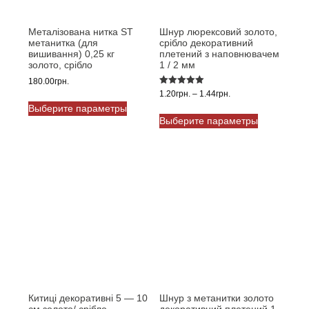
Металізована нитка ST
Шнур люрексовий золото,
метанитка (для
срібло декоративний
вишивання) 0,25 кг
плетений з наповнювачем
золото, срібло
1 / 2 мм
180.00
грн.
Оценка
Диапазон
1.20
грн.
–
1.44
грн.
Этот
5.00
цен:
Выберите параметры
из 5
Этот
товар
1.20грн.
Выберите параметры
товар
имеет
–
имеет
несколько
1.44грн.
несколько
вариаций.
вариаций.
Опции
Опции
можно
можно
выбрать
выбрать
на
на
странице
странице
товара.
товара.
Китиці декоративні 5 — 10
Шнур з метанитки золото