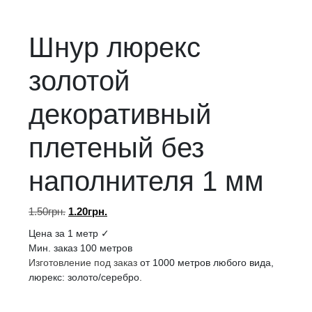
Шнур люрекс
золотой
декоративный
плетеный без
наполнителя 1 мм
Первоначальная
Текущая
1.50
грн.
1.20
грн.
цена
цена:
Цена за 1 метр ✓
составляла
1.20грн..
Мин. заказ 100 метров
1.50грн..
Изготовление под заказ
от 1000 метров любого вида,
люрекс: золото/серебро.