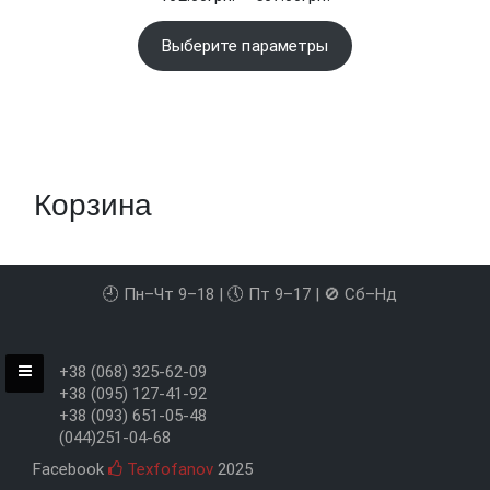
цен:
162.00грн.
Выберите параметры
–
567.00грн.
Корзина
🕘 Пн–Чт 9–18 | 🕔 Пт 9–17 | 🚫 Сб–Нд
+38 (068) 325-62-09
+38 (095) 127-41-92
+38 (093) 651-05-48
(044)251-04-68
Facebook
Texfofanov
2025