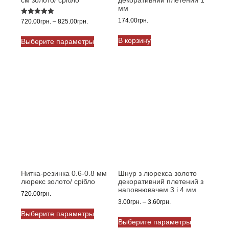
см золото/ срібло
декоративний плетений 1
мм
Оценка
174.00
грн.
Диапазон
720.00
грн.
–
825.00
грн.
5.00
цен:
из 5
Этот
720.00грн.
В корзину
Выберите параметры
товар
–
имеет
825.00грн.
несколько
вариаций.
Опции
можно
выбрать
на
странице
товара.
Нитка-резинка 0.6-0.8 мм
Шнур з люрекса золото
люрекс золото/ срібло
декоративний плетений з
наповнювачем 3 і 4 мм
720.00
грн.
Диапазон
3.00
грн.
–
3.60
грн.
Этот
цен:
Выберите параметры
Этот
товар
3.00грн.
Выберите параметры
товар
имеет
–