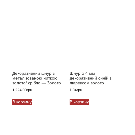
имеет
несколько
3.60грн.
несколько
вариаций.
вариаций.
Опции
Опции
можно
можно
выбрать
выбрать
на
на
странице
странице
товара.
товара.
Декоративний шнур з
Шнур ⌀ 4 мм
металізованою ниткою
декоративний синій з
золото/ срібло — Золото
люрексом золото
1,224.00
грн.
1.34
грн.
В корзину
В корзину