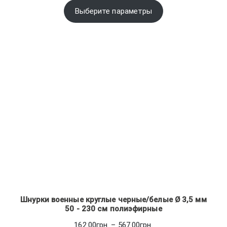
14.28грн.
Выберите параметры
–
97.62грн.
Шнурки военные круглые черные/белые Ø 3,5 мм
50 - 230 см полиэфирные
Диапазон
162.00
грн.
–
567.00
грн.