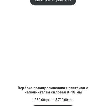
Выберите параметры
–
102.00грн.
Верёвка полипропиленовая плетёная с
наполнителем силовая 8–18 мм
Диапазон
1,350.00
грн.
–
5,700.00
грн.
цен: