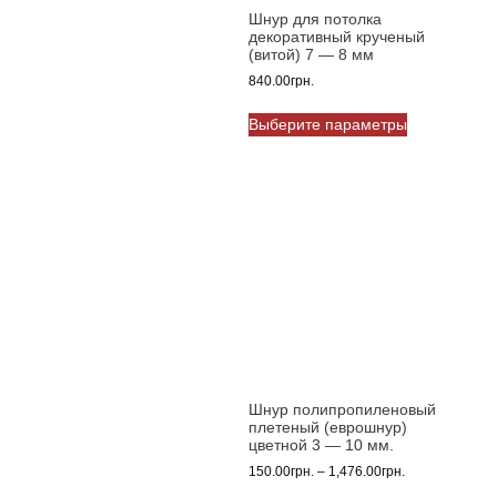
Шнур для потолка
декоративный крученый
(витой) 7 — 8 мм
840.00
грн.
Этот
Выберите параметры
товар
имеет
несколько
вариаций.
Опции
можно
выбрать
на
странице
товара.
Шнур полипропиленовый
плетеный (еврошнур)
цветной 3 — 10 мм.
Диапазон
150.00
грн.
–
1,476.00
грн.
цен: