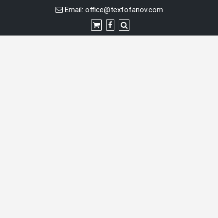
Skip
Email:
office@texfofanov.com
to
content