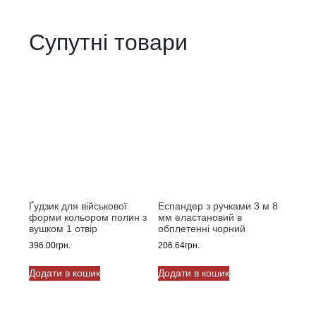
Супутні товари
Ґудзик для військової
Еспандер з ручками 3 м 8
форми кольором полин з
мм еластановий в
вушком 1 отвір
обплетенні чорний
396.00
грн.
206.64
грн.
Додати в кошик
Додати в кошик