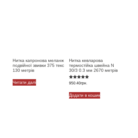
Нитка капронова меланж
Нитка кевларова
подвійної звивки 375 текс
термостійка швейна N
130 метрів
30/3 0.3 мм 2670 метрів
Читати далі
Оцінено в
950.40
грн.
5.00
з 5
Додати в кошик