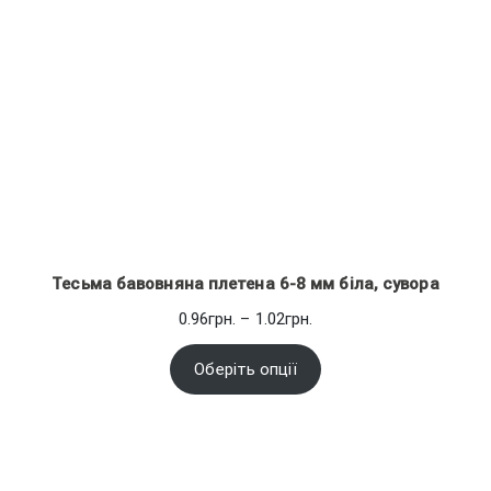
Тесьма бавовняна плетена 6-8 мм біла, сувора
Діапазон
0.96
грн.
–
1.02
грн.
цін:
від
Оберіть опції
0.96грн.
до
1.02грн.