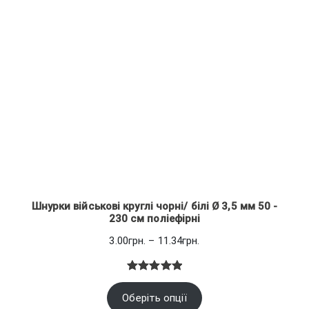
Шнурки військові круглі чорні/ білі Ø 3,5 мм 50 -
230 см поліефірні
Діапазон
3.00
грн.
–
11.34
грн.
цін:
від
Рейтинг
1
3.00грн.
Оберіть опції
5.00
з 5
до