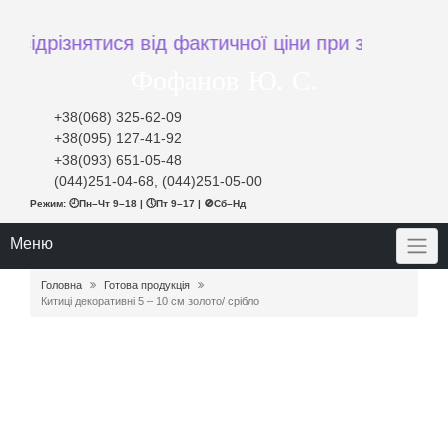
різнятися від фактичної ціни при замовленні
Фофанов Ю. С.
+38(068) 325-62-09
+38(095) 127-41-92
+38(093) 651-05-48
(044)251-04-68, (044)251-05-00
Режим: 🕘Пн–Чт 9–18 | 🕔Пт 9–17 | 🚫Сб–Нд
Меню
Головна
Готова продукція
Китиці декоративні 5 – 10 см золото/ срібло