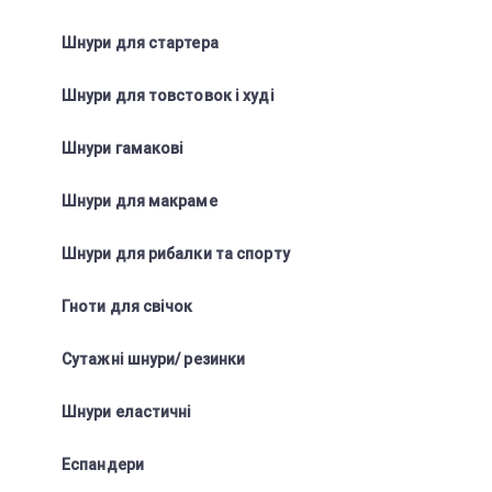
Шнури для стартера
Шнури для товстовок і худі
Шнури гамакові
Шнури для макраме
Шнури для рибалки та спорту
Гноти для свічок
Сутажні шнури/ резинки
Шнури еластичні
Еспандери