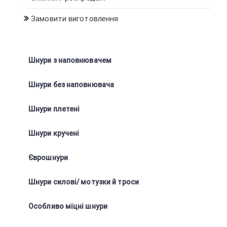
Замовити виготовлення
Шнури з наповнювачем
Шнури без наповнювача
Шнури плетені
Шнури кручені
Єврошнури
Шнури силові/ мотузки й троси
Особливо міцні шнури