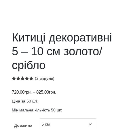
Китиці декоративні
5 – 10 см золото/
срібло
(
2
відгуків)
Рейтинг
2
5.00
з 5 на
Діапазон
720.00
грн.
–
825.00
грн.
основі
опитування
цін:
покупців
Ціна за 50 шт.
від
Мінімальна кількість 50 шт.
720.00грн.
до
825.00грн.
Довжина