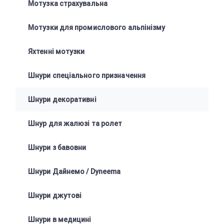
Мотузка страхувальна
Мотузки для промислового альпінізму
Яхтенні мотузки
Шнури спеціального призначення
Шнури декоративні
Шнур для жалюзі та ролет
Шнури з бавовни
Шнури Дайнемо / Dyneema
Шнури джутові
Шнури в медицині