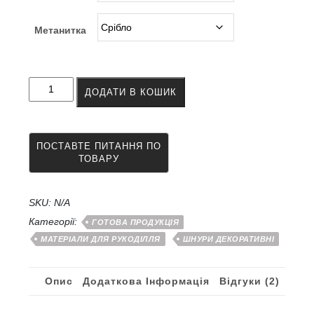
Метанитка
Китиці
ДОДАТИ В КОШИК
декоративні
5
-
10
см
золото/
срібло
кількість
SKU:
N/A
Категорії:
ГОТОВА ПРОДУКЦІЯ
МАТЕРІАЛИ ДЛЯ РУКОДІЛЛЯ
ШНУРИ ДЕКОРАТИВНІ
Опис
Додаткова Інформація
Відгуки (2)