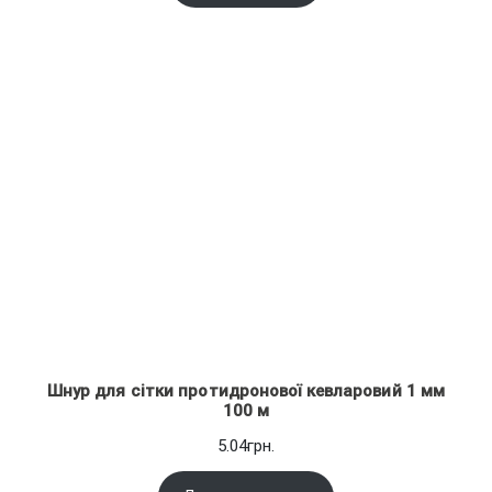
на основі
11.34грн.
опитування
покупця
Шнур для сітки протидронової кевларовий 1 мм
100 м
5.04
грн.