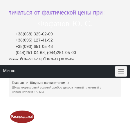
ться от фактической цены при заказе
Фофанов Ю. С.
+38(068) 325-62-09
+38(095) 127-41-92
+38(093) 651-05-48
(044)251-04-68, (044)251-05-00
Режим: 🕘 Пн–Чт 9–18 | 🕔 Пт 9–17 | 🚫 Сб–Вс
Меню
Главная
Шнуры с наполнителем
Шнур люрексовый золото/ сребро декоративный плетеный с
наполнителем 1/2 мм
Распродажа!