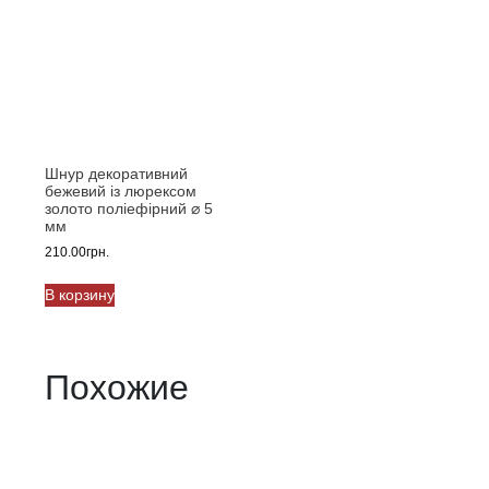
на
можно
странице
выбрать
товара.
на
странице
товара.
Шнур декоративний
бежевий із люрексом
золото поліефірний ⌀ 5
мм
210.00
грн.
В корзину
Похожие