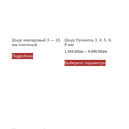
Шнур кевларовый 3 — 15
Шнур Dyneema 3, 4, 5, 6,
мм плетеный
8 мм
Диапазон
1,344.00
грн.
–
6,696.00
грн.
Подробнее
цен:
Этот
1,344.00грн.
Выберите параметры
товар
–
имеет
6,696.00грн.
несколько
вариаций.
Опции
можно
выбрать
на
странице
товара.