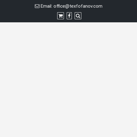
Перейти
Email:
office@texfofanov.com
к
содержимому