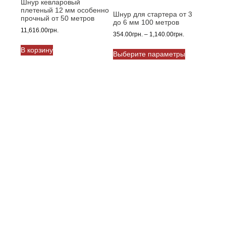
Шнур кевларовый
плетеный 12 мм особенно
Шнур для стартера от 3
прочный от 50 метров
до 6 мм 100 метров
11,616.00
грн.
Диапазон
354.00
грн.
–
1,140.00
грн.
цен:
Этот
В корзину
354.00грн.
Выберите параметры
товар
–
имеет
1,140.00грн.
несколько
вариаций.
Опции
можно
выбрать
на
странице
товара.