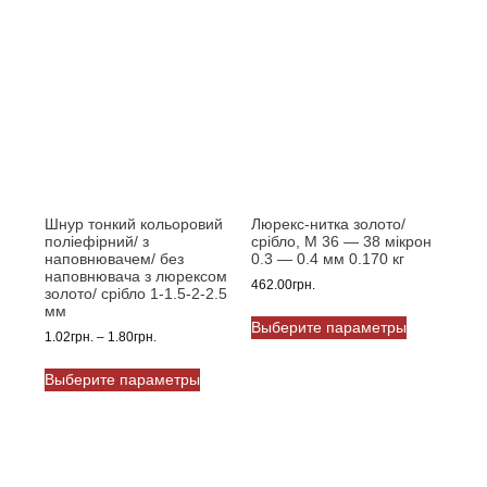
вариаций.
Опции
можно
выбрать
на
странице
товара.
Шнур тонкий кольоровий
Люрекс-нитка золото/
поліефірний/ з
срібло, M 36 — 38 мікрон
наповнювачем/ без
0.3 — 0.4 мм 0.170 кг
наповнювача з люрексом
462.00
грн.
золото/ срібло 1-1.5-2-2.5
Этот
мм
Выберите параметры
товар
Диапазон
1.02
грн.
–
1.80
грн.
имеет
цен:
Этот
1.02грн.
Выберите параметры
несколько
товар
–
вариаций.
имеет
1.80грн.
Опции
несколько
можно
вариаций.
выбрать
Опции