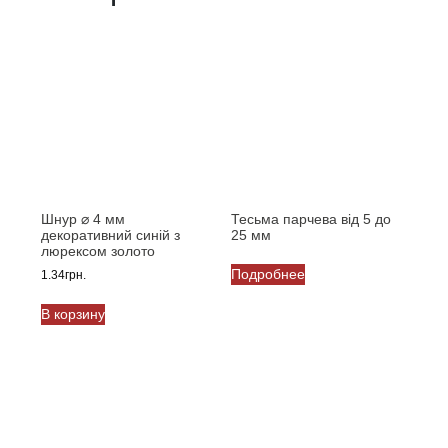
Шнур ⌀ 4 мм
Тесьма парчева від 5 до
декоративний синій з
25 мм
люрексом золото
Подробнее
1.34
грн.
В корзину