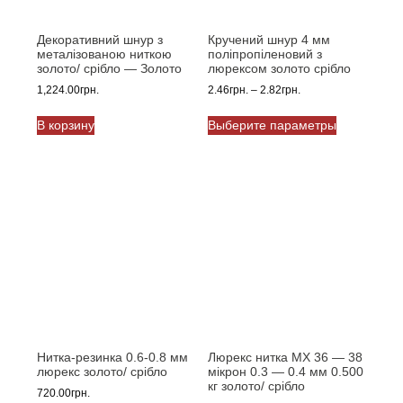
Декоративний шнур з
Кручений шнур 4 мм
металізованою ниткою
поліпропіленовий з
золото/ срібло — Золото
люрексом золото срібло
Диапазон
1,224.00
грн.
2.46
грн.
–
2.82
грн.
цен:
Этот
2.46грн.
В корзину
Выберите параметры
товар
–
имеет
2.82грн.
несколько
вариаций.
Опции
можно
выбрать
на
странице
товара.
Нитка-резинка 0.6-0.8 мм
Люрекс нитка MX 36 — 38
люрекс золото/ срібло
мікрон 0.3 — 0.4 мм 0.500
кг золото/ срібло
720.00
грн.