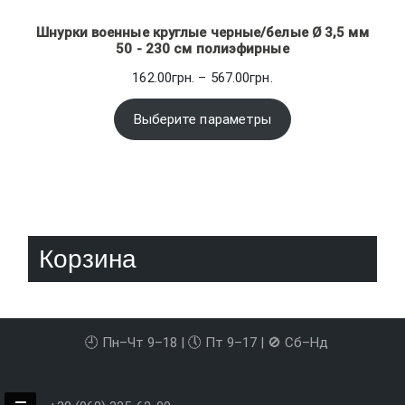
Шнурки военные круглые черные/белые Ø 3,5 мм
50 - 230 см полиэфирные
Диапазон
162.00
грн.
–
567.00
грн.
цен:
162.00грн.
Выберите параметры
–
567.00грн.
Корзина
🕘 Пн–Чт 9–18 | 🕔 Пт 9–17 | 🚫 Сб–Нд