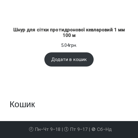
Шнур для сітки протидронової кевларовий 1 мм
100 м
5.04
грн.
Додати в кошик
Кошик
🕘 Пн–Чт 9–18 | 🕔 Пт 9–17 | 🚫 Сб–Нд