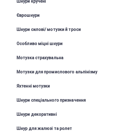
Шнури кручені
Єврошнури
Шнури силові/ мотузки й троси
Особливо міцні шнури
Мотузка страхувальна
Мотузки для промислового альпінізму
Яхтенні мотузки
Шнури спеціального призначення
Шнури декоративні
Шнур для жалюзі та ролет