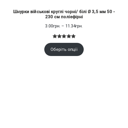
Шнурки військові круглі чорні/ білі Ø 3,5 мм 50 -
230 см поліефірні
Діапазон
3.00
грн.
–
11.34
грн.
цін:
від
Рейтинг
1
3.00грн.
Оберіть опції
5.00
з 5
до
на основі
11.34грн.
опитування
покупця