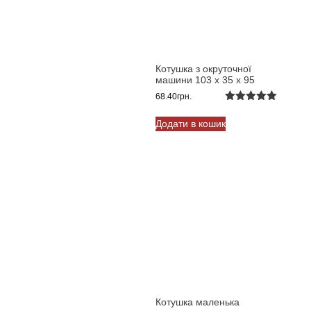
Котушка з окруточної
машини 103 х 35 х 95
68.40
грн.
Оцінено в
5.00
з 5
Додати в кошик
Котушка маленька