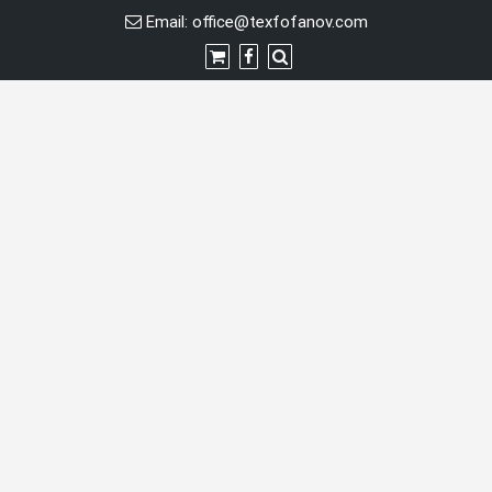
Skip
Email:
office@texfofanov.com
to
content