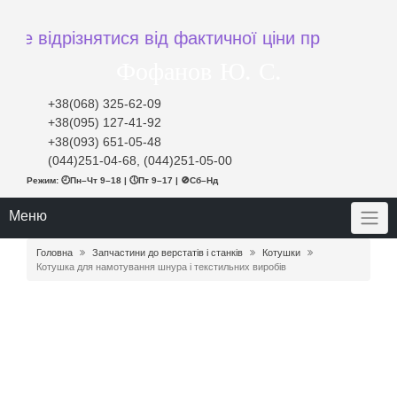
ідрізнятися від фактичної ціни при замовленні
Фофанов Ю. С.
+38(068) 325-62-09
+38(095) 127-41-92
+38(093) 651-05-48
(044)251-04-68, (044)251-05-00
Режим: 🕘Пн–Чт 9–18 | 🕔Пт 9–17 | 🚫Сб–Нд
Меню
Головна
Запчастини до верстатів і станків
Котушки
Котушка для намотування шнура і текстильних виробів