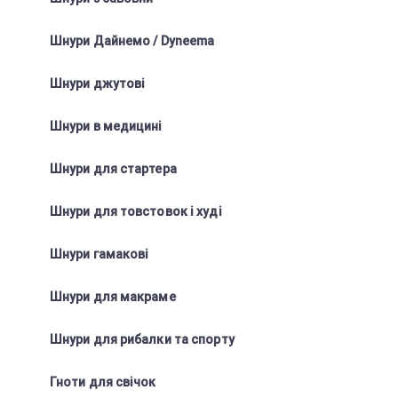
Шнури Дайнемо / Dyneema
Шнури джутові
Шнури в медицині
Шнури для стартера
Шнури для товстовок і худі
Шнури гамакові
Шнури для макраме
Шнури для рибалки та спорту
Гноти для свічок