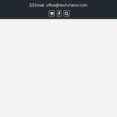
Skip
Email:
office@texfofanov.com
to
content