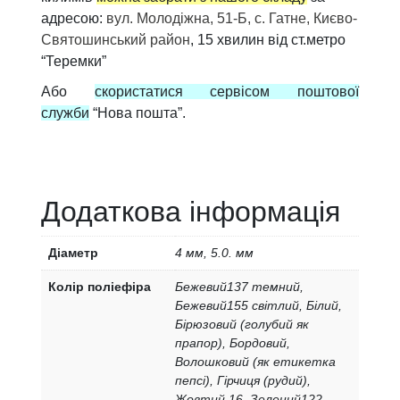
адресою:
вул. Молодіжна, 51-Б, с. Гатне, Києво-
Святошинський район
, 15 хвилин від ст.метро
“Теремки”
Або
скористатися сервісом поштової
служби
“Нова пошта”.
Додаткова інформація
Діаметр
4 мм, 5.0. мм
Колір поліефіра
Бежевий137 темний,
Бежевий155 світлий, Білий,
Бірюзовий (голубий як
прапор), Бордовий,
Волошковий (як етикетка
пепсі), Гірчиця (рудий),
Жовтий 16, Зелений122