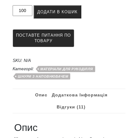
Шнур
ДОДАТИ В КОШИК
для
в’язання
килимів
поліефірний
(поліестер)
з
наповнювачем
4
SKU:
N/A
-
Категорії:
МАТЕРІАЛИ ДЛЯ РУКОДІЛЛЯ
5
ШНУРИ З НАПОВНЮВАЧЕМ
мм
кількість
Опис
Додаткова Інформація
Відгуки (11)
Опис