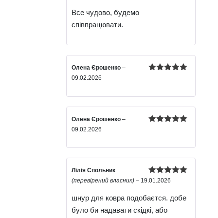
5
з 5
Все чудово, будемо
співпрацювати.
Олена Єрошенко
–
Оцінено в
09.02.2026
5
з 5
Олена Єрошенко
–
Оцінено в
09.02.2026
5
з 5
Лілія Спольник
Оцінено в
(перевірений власник)
–
19.01.2026
5
з 5
шнур для ковра подобаєтся. добе
було би надавати скідкі, або