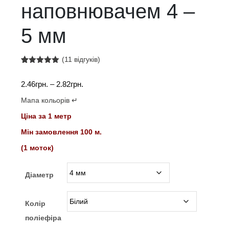
наповнювачем 4 –
5 мм
(
11
відгуків)
Рейтинг
11
5.00
з 5 на
Діапазон
2.46
грн.
–
2.82
грн.
основі
опитування
цін:
покупців
Мапа кольорів ↵
від
Ціна за 1 метр
2.46грн.
до
Мін замовлення 100 м.
2.82грн.
(1 моток)
Діаметр
Колір
поліефіра