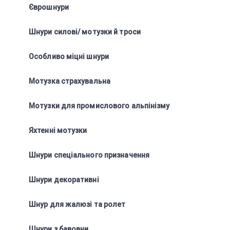
Єврошнури
Шнури силові/ мотузки й троси
Особливо міцні шнури
Мотузка страхувальна
Мотузки для промислового альпінізму
Яхтенні мотузки
Шнури спеціального призначення
Шнури декоративні
Шнур для жалюзі та ролет
Шнури з бавовни