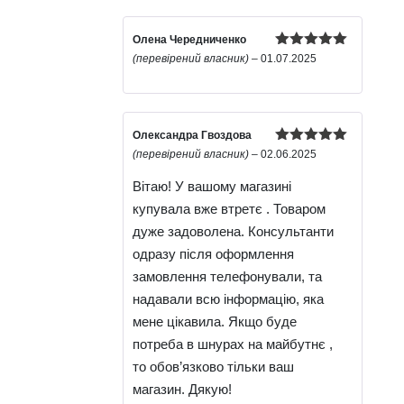
Олена Чередниченко
Оцінено в
(перевірений власник)
–
01.07.2025
5
з 5
Олександра Гвоздова
Оцінено в
(перевірений власник)
–
02.06.2025
5
з 5
Вітаю! У вашому магазині
купувала вже втретє . Товаром
дуже задоволена. Консультанти
одразу після оформлення
замовлення телефонували, та
надавали всю інформацію, яка
мене цікавила. Якщо буде
потреба в шнурах на майбутнє ,
то обов’язково тільки ваш
магазин. Дякую!