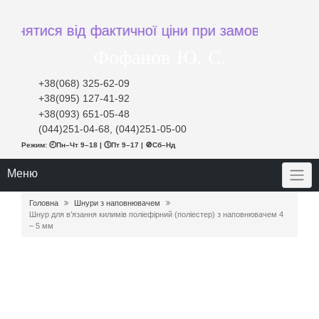
ся від фактичної ціни при замовленні
Фофанов Ю. С.
+38(068) 325-62-09
+38(095) 127-41-92
+38(093) 651-05-48
(044)251-04-68, (044)251-05-00
Режим: 🕘Пн–Чт 9–18 | 🕔Пт 9–17 | 🚫Сб–Нд
Меню
Головна
Шнури з наповнювачем
Шнур для в’язання килимів поліефірний (поліестер) з наповнювачем 4
– 5 мм