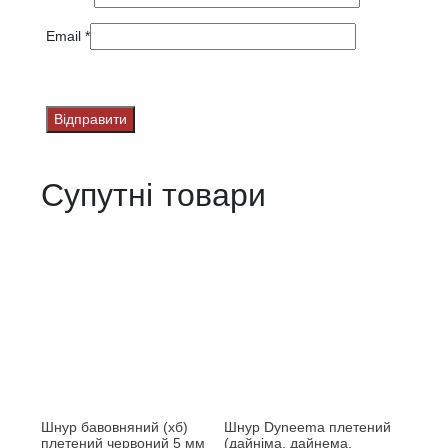
Email
*
Супутні товари
Шнур бавовняний (хб)
Шнур Dyneema плетений
плетений червоний 5 мм
(дайніма, дайнема,