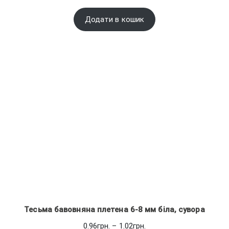
Додати в кошик
Тесьма бавовняна плетена 6-8 мм біла, сувора
Діапазон
0.96
грн.
–
1.02
грн.