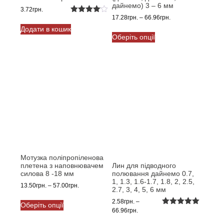
дайнемо) 3 – 6 мм
3.72
грн.
Діапазон
17.28
грн.
–
66.96
грн.
Оцінено
в
4.00
з
цін:
Додати в кошик
Цей
5
від
Оберіть опції
товар
17.28грн.
має
до
кілька
66.96грн.
варіантів.
Параметри
можна
вибрати
на
сторінці
товару
Мотузка поліпропіленова
плетена з наповнювачем
Лин для підводного
силова 8 -18 мм
полювання дайнемо 0.7,
1, 1.3, 1.6-1.7, 1.8, 2, 2.5,
Діапазон
13.50
грн.
–
57.00
грн.
2.7, 3, 4, 5, 6 мм
цін:
Цей
2.58
грн.
–
від
Оберіть опції
товар
Діапазон
66.96
грн.
Оцінено в
13.50грн.
має
5.00
з 5
цін:
до
Цей