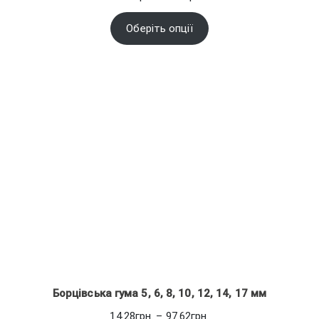
цін:
від
Оберіть опції
0.96грн.
до
1.02грн.
Борцівська гума 5, 6, 8, 10, 12, 14, 17 мм
Діапазон
14.28
грн.
–
97.62
грн.