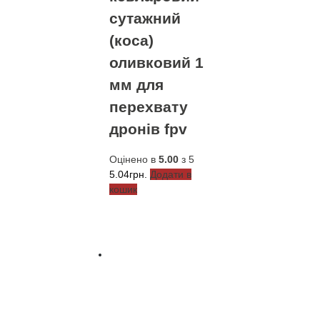
сутажний
(коса)
оливковий 1
мм для
перехвату
дронів fpv
Оцінено в
5.00
з 5
5.04
грн.
Додати в
кошик