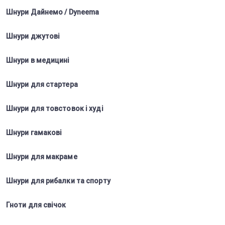
Шнури Дайнемо / Dyneema
Шнури джутові
Шнури в медицині
Шнури для стартера
Шнури для товстовок і худі
Шнури гамакові
Шнури для макраме
Шнури для рибалки та спорту
Гноти для свічок