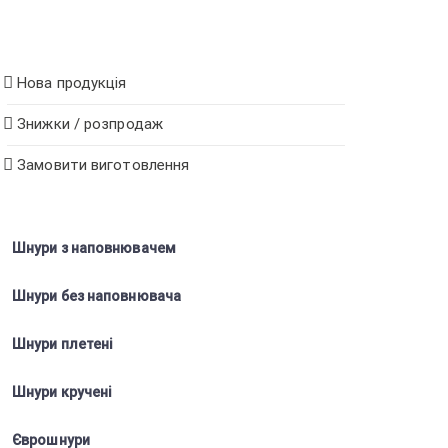
Нова продукція
Знижки / розпродаж
Замовити виготовлення
Шнури з наповнювачем
Шнури без наповнювача
Шнури плетені
Шнури кручені
Єврошнури