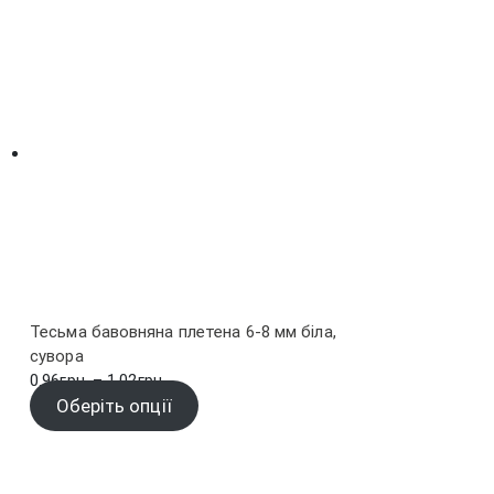
Тесьма бавовняна плетена 6-8 мм біла,
сувора
Діапазон
0.96
грн.
–
1.02
грн.
цін:
Оберіть опції
від
0.96грн.
до