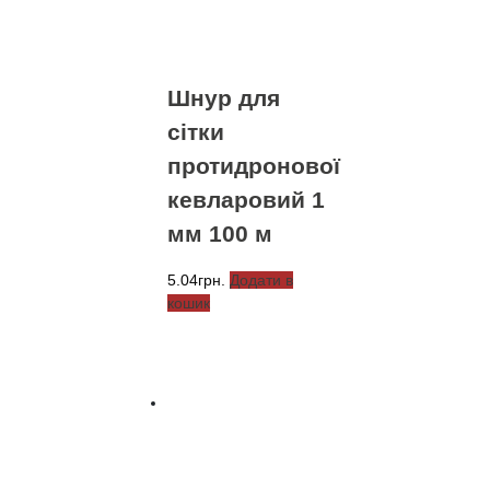
можна
вибрати
на
сторінці
Шнур для
товару
сітки
протидронової
кевларовий 1
мм 100 м
5.04
грн.
Додати в
кошик