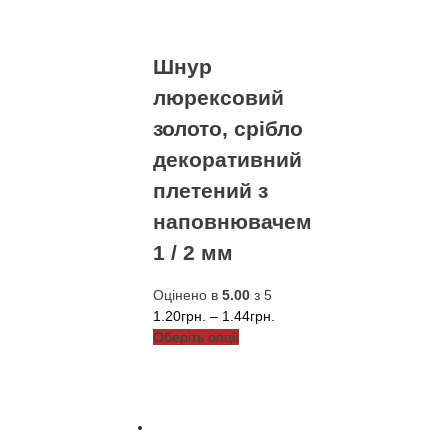
на
сторінці
товару
Шнур
люрексовий
золото, срібло
декоративний
плетений з
наповнювачем
1 / 2 мм
Оцінено в
5.00
з 5
Діапазон
1.20
грн.
–
1.44
грн.
Цей
цін:
Оберіть опції
товар
від
має
1.20грн.
кілька
до
варіантів.
1.44грн.
Параметри