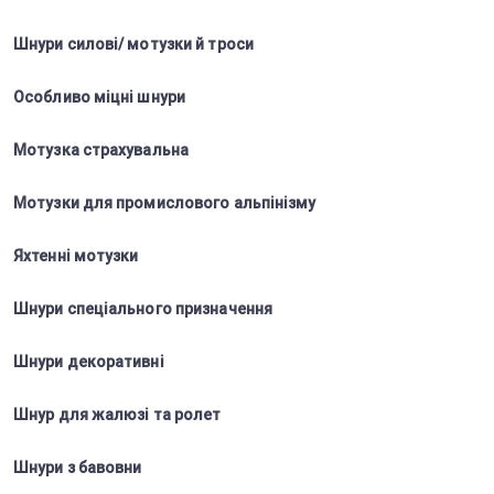
Шнури силові/ мотузки й троси
Особливо міцні шнури
Мотузка страхувальна
Мотузки для промислового альпінізму
Яхтенні мотузки
Шнури спеціального призначення
Шнури декоративні
Шнур для жалюзі та ролет
Шнури з бавовни