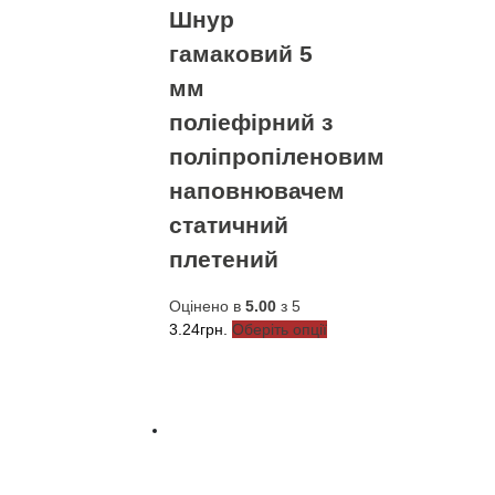
Шнур
гамаковий 5
мм
поліефірний з
поліпропіленовим
наповнювачем
статичний
плетений
Оцінено в
5.00
з 5
Цей
3.24
грн.
Оберіть опції
товар
має
кілька
варіантів.
Параметри
можна
вибрати