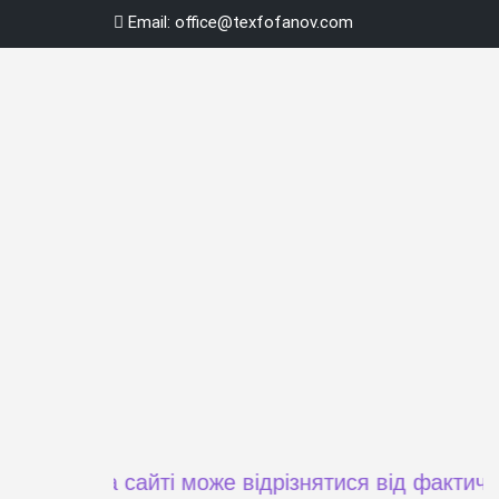
Skip
Email:
office@texfofanov.com
to
content
а на сайті може відрізнятися від фактичної ціни