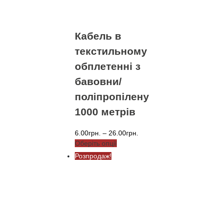
вибрати
на
сторінці
Кабель в
товару
текстильному
обплетенні з
бавовни/
поліпропілену
1000 метрів
Діапазон
6.00
грн.
–
26.00
грн.
Цей
цін:
Оберіть опції
товар
від
Розпродаж!
має
6.00грн.
кілька
до
варіантів.
26.00грн.
Параметри
можна
вибрати