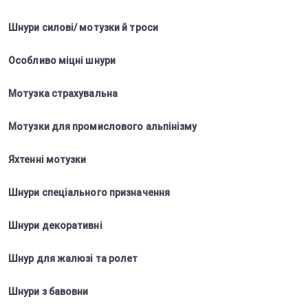
Шнури силові/ мотузки й троси
Особливо міцні шнури
Мотузка страхувальна
Мотузки для промислового альпінізму
Яхтенні мотузки
Шнури спеціального призначення
Шнури декоративні
Шнур для жалюзі та ролет
Шнури з бавовни