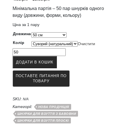
цін:
Мінімальна партія – 50 пар шнурків одного
від
виду (довжини, форми, кольору)
4.08грн.
Ціна за 1 пару
до
13.08грн.
Довжина
Колір
Очистити
Шнурки
для
ДОДАТИ В КОШИК
взуття
бавовняні
(хб)
плоскі
8
мм
SKU:
чорні,
N/A
білі,
Категорії:
НОВА ПРОДУКЦІЯ
суворі
ШНУРКИ ДЛЯ ВЗУТТЯ З БАВОВНИ
(натуральні)
ШНУРКИ ДЛЯ ВЗУТТЯ ПЛОСКІ
кількість