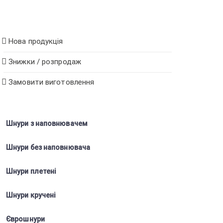
Нова продукція
Знижки / розпродаж
Замовити виготовлення
Шнури з наповнювачем
Шнури без наповнювача
Шнури плетені
Шнури кручені
Єврошнури