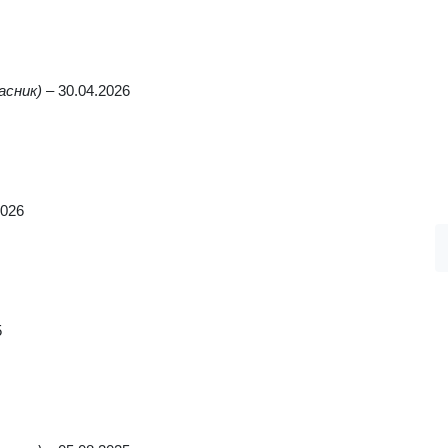
асник)
–
30.04.2026
2026
5