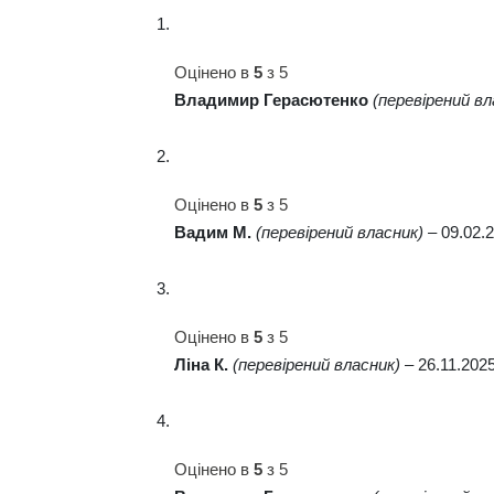
Оцінено в
5
з 5
Владимир Герасютенко
(перевірений вл
Оцінено в
5
з 5
Вадим М.
(перевірений власник)
–
09.02.
Оцінено в
5
з 5
Ліна К.
(перевірений власник)
–
26.11.202
Оцінено в
5
з 5