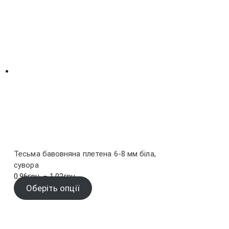
Тесьма бавовняна плетена 6-8 мм біла,
сувора
Діапазон
0.96
грн.
–
1.02
грн.
цін:
Оберіть опції
від
0.96грн.
до