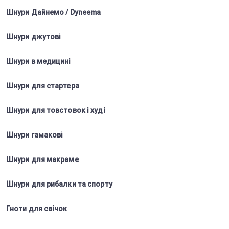
Шнури Дайнемо / Dyneema
Шнури джутові
Шнури в медицині
Шнури для стартера
Шнури для товстовок і худі
Шнури гамакові
Шнури для макраме
Шнури для рибалки та спорту
Гноти для свічок