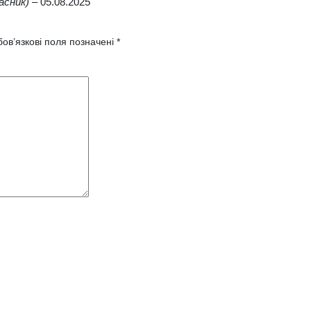
асник)
–
05.08.2025
ов’язкові поля позначені
*