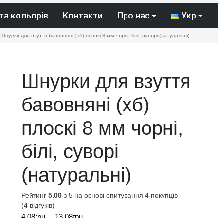
та кольорів
Контакти
Про нас
Укр
Шнурки для взуття бавовняні (хб) плоскі 8 мм чорні, білі, суворі (натуральні)
Шнурки для взуття
бавовняні (хб)
плоскі 8 мм чорні,
білі, суворі
(натуральні)
Рейтинг
5.00
з 5 на основі опитування
4
покупців
(
4
відгуків)
Діапазон
4.08
грн.
–
13.08
грн.