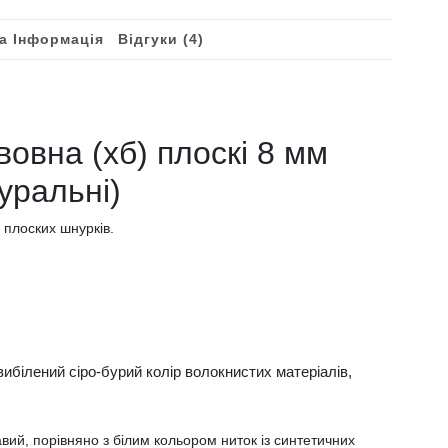
а Інформація
Відгуки (4)
овна (хб) плоскі 8 мм
туральні)
 плоских шнурків.
ибілений сіро-бурий колір волокнистих матеріалів,
авий, порівняно з білим кольором ниток із синтетичних