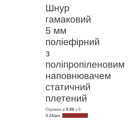
на
Шнур
сторінці
товару
гамаковий
5 мм
поліефірний
з
поліпропіленовим
наповнювачем
статичний
плетений
Оцінено в
5.00
з 5
Цей
3.24
грн.
Оберіть опції
товар
має