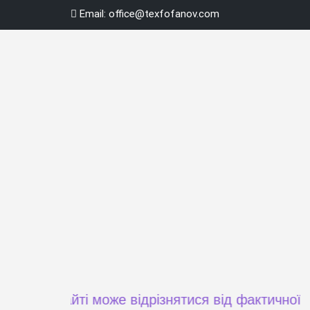
Skip
Email:
office@texfofanov.com
to
content
а сайті може відрізнятися від фактичної ціни пр