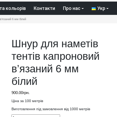
та кольорів
Контакти
Про нас
Укр
в’язаний 6 мм білий
Шнур для наметів
тентів капроновий
в’язаний 6 мм
білий
900.00
грн.
Ціна за 100 метрів
Виготовлення під замовлення від 1000 метрів
Шнур