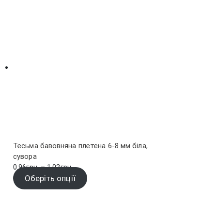
Тесьма бавовняна плетена 6-8 мм біла,
сувора
Діапазон
0.96
грн.
–
1.02
грн.
цін:
Оберіть опції
від
0.96грн.
до