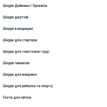
Шнури Дайнемо / Dyneema
Шнури джутові
Шнури в медицині
Шнури для стартера
Шнури для товстовок і худі
Шнури гамакові
Шнури для макраме
Шнури для рибалки та спорту
Гноти для свічок