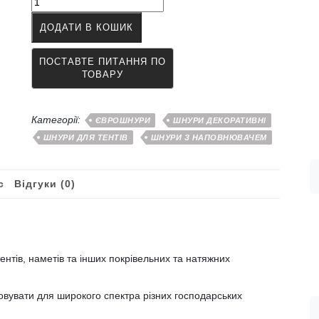
для
ДОДАТИ В КОШИК
наметів
тентів
капроновий
в'язаний
6
мм
білий
Категорії:
ЄВРОШНУРИ
ШНУРИ ДЕКОРАТИВНІ
кількість
ШНУРИ ДЛЯ ТЕНТІВ
ШНУРИ З НАПОВНЮВАЧЕМ
с
Відгуки (0)
ентів, наметів та інших покрівельних та натяжних
вувати для широкого спектра різних господарських