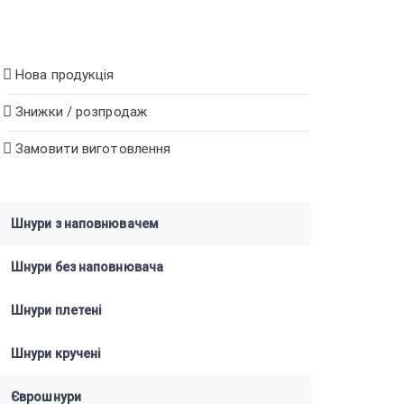
Нова продукція
Знижки / розпродаж
Замовити виготовлення
Шнури з наповнювачем
Шнури без наповнювача
Шнури плетені
Шнури кручені
Єврошнури