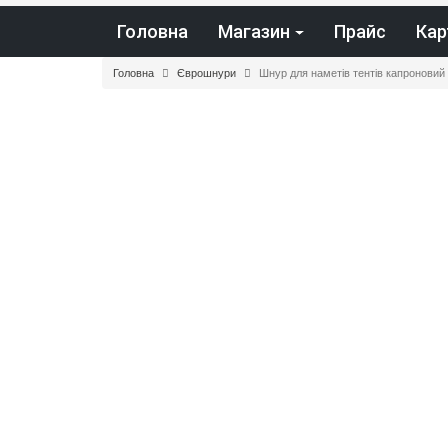
Головна
Магазин
Прайс
Кар
Головна
Єврошнури
Шнур для наметів тентів капроновий 