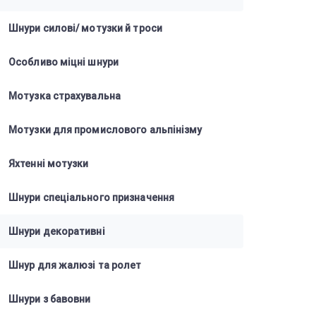
Шнури силові/ мотузки й троси
Особливо міцні шнури
Мотузка страхувальна
Мотузки для промислового альпінізму
Яхтенні мотузки
Шнури спеціального призначення
Шнури декоративні
Шнур для жалюзі та ролет
Шнури з бавовни