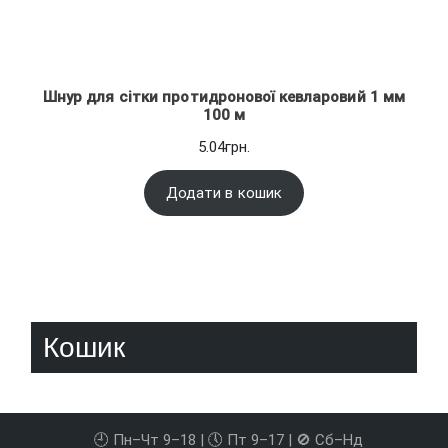
Шнур для сітки протидронової кевларовий 1 мм
100 м
5.04
грн.
Додати в кошик
Кошик
🕘 Пн–Чт 9–18 | 🕔 Пт 9–17 | 🚫 Сб–Нд