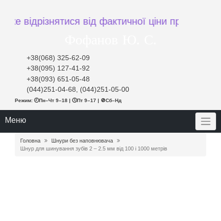
 відрізнятися від фактичної ціни при замовленні
Фофанов Ю. С.
+38(068) 325-62-09
+38(095) 127-41-92
+38(093) 651-05-48
(044)251-04-68, (044)251-05-00
Режим: 🕘Пн–Чт 9–18 | 🕔Пт 9–17 | 🚫Сб–Нд
Меню
Головна
Шнури без наповнювача
Шнур для шинування зубів 2 – 2.5 мм від 100 і 1000 метрів