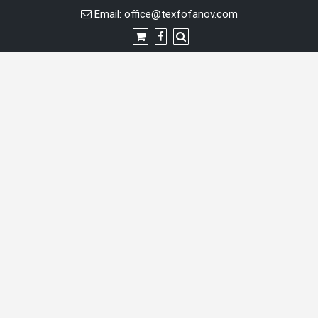
Skip
Email:
office@texfofanov.com
to
content