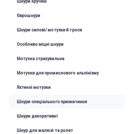
Шнури кручені
Єврошнури
Шнури силові/ мотузки й троси
Особливо міцні шнури
Мотузка страхувальна
Мотузки для промислового альпінізму
Яхтенні мотузки
Шнури спеціального призначення
Шнури декоративні
Шнур для жалюзі та ролет