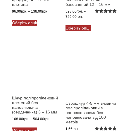
плетена
бавовняний 12 – 16 мм
Діапазон
96.00
грн.
–
138.00
грн.
528.00
грн.
–
цін:
Діапазон
726.00
грн.
Оцінено в
Цей
5.00
з 5
від
цін:
Оберіть опції
Цей
товар
96.00грн.
від
Оберіть опції
товар
має
до
528.00грн.
має
кілька
138.00грн.
до
кілька
варіантів.
726.00грн.
варіантів.
Параметри
Параметри
можна
можна
вибрати
вибрати
на
на
сторінці
сторінці
товару
товару
Шнур поліпропіленовий
плетений без
Єврошнур 4-5 мм вязаний
наповнювача
поліпропіленовий з
(сердечника) 3 – 16 мм
наповнювачем/ без
наповнювача від 100
Діапазон
168.00
грн.
–
504.00
грн.
метрів
цін:
Цей
1.56
грн.
–
від
Оберіть опції