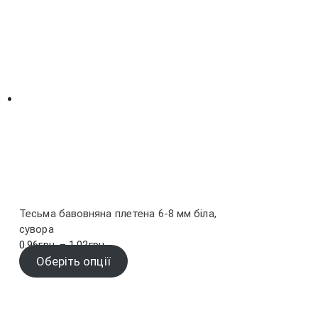
Тесьма бавовняна плетена 6-8 мм біла,
сувора
Діапазон
0.96
грн.
–
1.02
грн.
цін:
Оберіть опції
від
0.96грн.
до