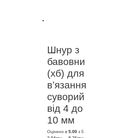
Шнур з
бавовни
(хб) для
в’язання
суворий
від 4 до
10 мм
Оцінено в
5.00
з 5
Діапазон