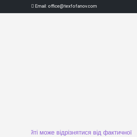
Skip
Email:
office@texfofanov.com
to
content
а сайті може відрізнятися від фактичної ціни пр