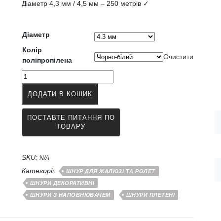
Діаметр 4,3 мм / 4,5 мм – 250 метрів ✓
420.00грн.
до
1,386.00грн.
Діаметр
Колір
Очистити
поліпропілена
Шнур
для
ДОДАТИ В КОШИК
ролет
від
4.3
до
10
мм
SKU:
поліпропіленовий
N/A
білий,
Категорії:
ШНУР ДЛЯ ЖАЛЮЗІ ТА РОЛЕТ
чорно-
ШНУРИ ДЕКОРАТИВНІ
білий,
ШНУРИ З НАПОВНЮВАЧЕМ
ШНУРИ ПЛЕТЕНІ
кольоровий
кількість