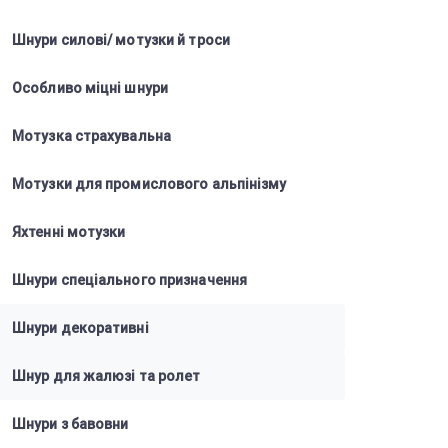
Шнури силові/ мотузки й троси
Особливо міцні шнури
Мотузка страхувальна
Мотузки для промислового альпінізму
Яхтенні мотузки
Шнури спеціального призначення
Шнури декоративні
Шнур для жалюзі та ролет
Шнури з бавовни