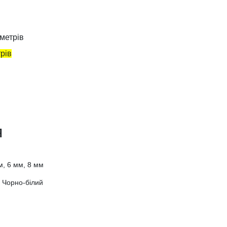
 метрів
трів
.
я
м, 6 мм, 8 мм
 Чорно-білий