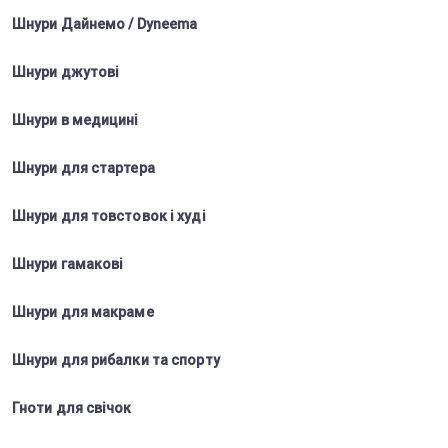
Шнури Дайнемо / Dyneema
Шнури джутові
Шнури в медицині
Шнури для стартера
Шнури для товстовок і худі
Шнури гамакові
Шнури для макраме
Шнури для рибалки та спорту
Гноти для свічок