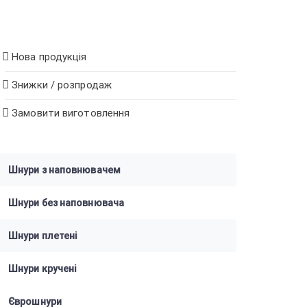
Нова продукція
Знижки / розпродаж
Замовити виготовлення
Шнури з наповнювачем
Шнури без наповнювача
Шнури плетені
Шнури кручені
Єврошнури