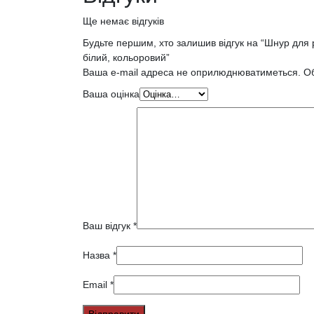
Ще немає відгуків
Будьте першим, хто залишив відгук на “Шнур для р
білий, кольоровий”
Ваша e-mail адреса не оприлюднюватиметься.
Об
Ваша оцінка
Ваш відгук
*
Назва
*
Email
*