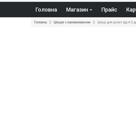
Головна
Магазин
Прайс
Кар
Головна
Шнури з наповнювачем
Шнур для ролет від 4.3 д