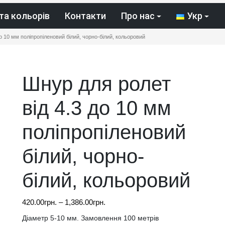
та кольорів
Контакти
Про нас
Укр
о 10 мм поліпропіленовий білий, чорно-білий, кольоровий
Шнур для ролет
від 4.3 до 10 мм
поліпропіленовий
білий, чорно-
білий, кольоровий
Діапазон
420.00
грн.
–
1,386.00
грн.
цін:
Діаметр 5-10 мм. Замовлення 100 метрів
від