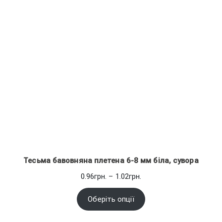
Тесьма бавовняна плетена 6-8 мм біла, сувора
Діапазон
0.96
грн.
–
1.02
грн.
цін:
від
Оберіть опції
0.96грн.
до