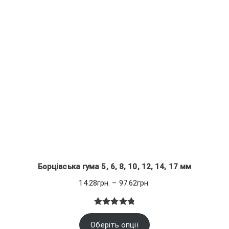
1.02грн.
Борцівська гума 5, 6, 8, 10, 12, 14, 17 мм
Діапазон
14.28
грн.
–
97.62
грн.
цін:
від
Рейтинг
7
14.28грн.
Оберіть опції
4.86
з 5
до