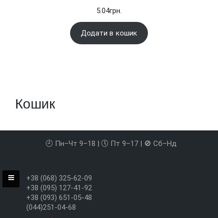
5.04
грн.
Додати в кошик
Кошик
🕘 Пн–Чт 9–18 | 🕔 Пт 9–17 | 🚫 Сб–Нд
+38 (068) 325-62-09
+38 (095) 127-41-92
+38 (093) 651-05-48
(044)251-04-68