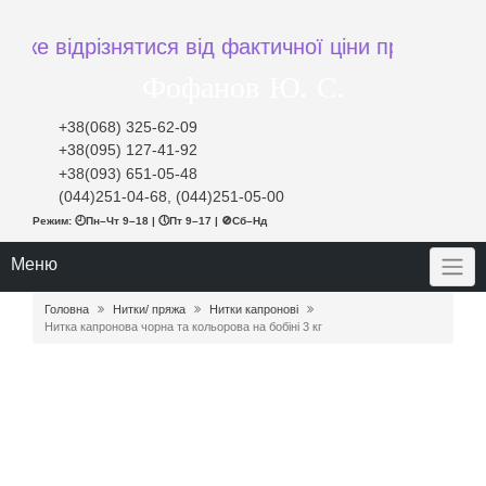
 відрізнятися від фактичної ціни при замовленні
Фофанов Ю. С.
+38(068) 325-62-09
+38(095) 127-41-92
+38(093) 651-05-48
(044)251-04-68, (044)251-05-00
Режим: 🕘Пн–Чт 9–18 | 🕔Пт 9–17 | 🚫Сб–Нд
Меню
Головна
Нитки/ пряжа
Нитки капронові
Нитка капронова чорна та кольорова на бобіні 3 кг