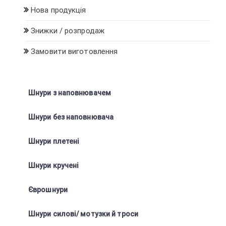
Нова продукція
Знижки / розпродаж
Замовити виготовлення
Шнури з наповнювачем
Шнури без наповнювача
Шнури плетені
Шнури кручені
Єврошнури
Шнури силові/ мотузки й троси