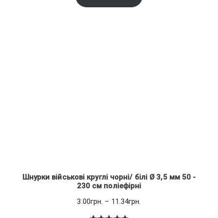
на основі
97.62грн.
опитування
покупців
Шнурки військові круглі чорні/ білі Ø 3,5 мм 50 -
230 см поліефірні
Діапазон
3.00
грн.
–
11.34
грн.
цін: