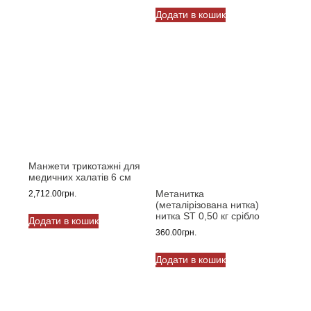
Додати в кошик
Манжети трикотажні для
медичних халатів 6 см
Метанитка
2,712.00
грн.
(металірізована нитка)
нитка ST 0,50 кг срібло
Додати в кошик
360.00
грн.
Додати в кошик