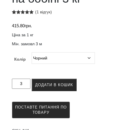
(
1
відгук)
Рейтинг
1
5.00
з 5 на
415.80
грн.
основі
опитування
покупця
Ціна за 1 кг
Мін. замовл 3 м
Колір
Нитка
ДОДАТИ В КОШИК
капронова
чорна
та
кольорова
на
бобіні
3