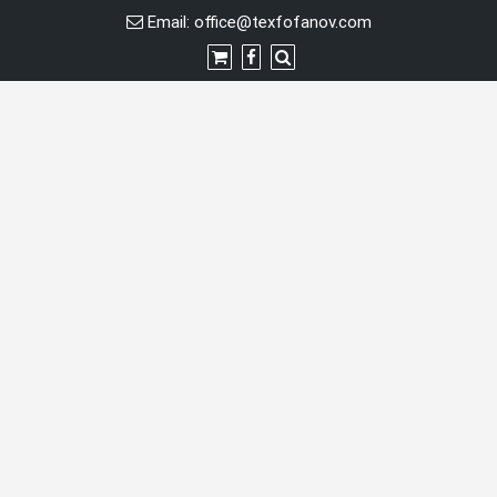
Skip
Email:
office@texfofanov.com
to
content