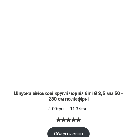
покупців
Шнурки військові круглі чорні/ білі Ø 3,5 мм 50 -
230 см поліефірні
Діапазон
3.00
грн.
–
11.34
грн.
цін:
від
Рейтинг
1
3.00грн.
Оберіть опції
5.00
з 5
до