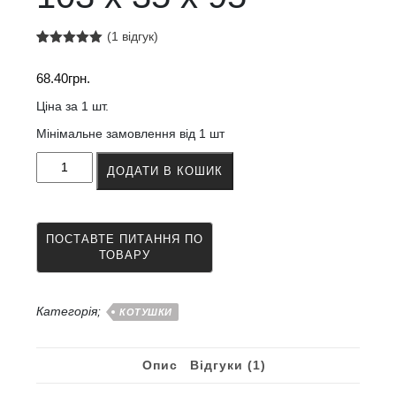
(
1
відгук)
Рейтинг
1
5.00
з 5 на
68.40
грн.
основі
опитування
покупця
Ціна за 1 шт.
Мінімальне замовлення від 1 шт
Котушка
ДОДАТИ В КОШИК
з
окруточної
машини
103
х
35
х
95
Категорія;
КОТУШКИ
кількість
Опис
Відгуки (1)