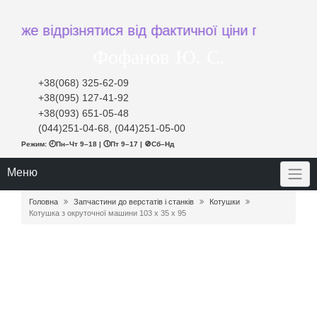
е відрізнятися від фактичної ціни при замовленн
Фофанов Ю. С.
+38(068) 325-62-09
+38(095) 127-41-92
+38(093) 651-05-48
(044)251-04-68, (044)251-05-00
Режим: 🕘Пн–Чт 9–18 | 🕔Пт 9–17 | 🚫Сб–Нд
Меню
Головна
Запчастини до верстатів і станків
Котушки
Котушка з окруточної машини 103 х 35 х 95