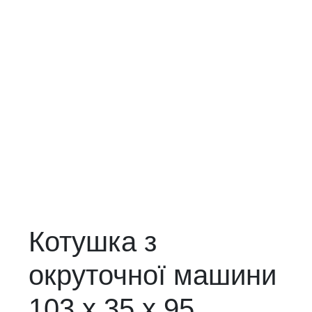
Котушка з
окруточної машини
103 х 35 х 95