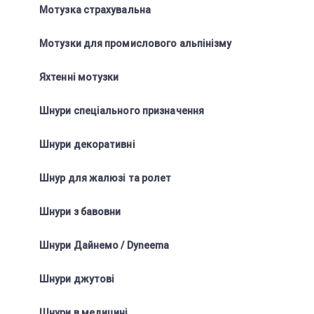
Мотузка страхувальна
Мотузки для промислового альпінізму
Яхтенні мотузки
Шнури спеціального призначення
Шнури декоративні
Шнур для жалюзі та ролет
Шнури з бавовни
Шнури Дайнемо / Dyneema
Шнури джутові
Шнури в медицині