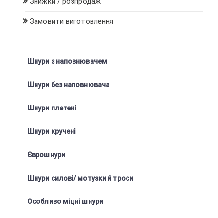
Знижки / розпродаж
Замовити виготовлення
Шнури з наповнювачем
Шнури без наповнювача
Шнури плетені
Шнури кручені
Єврошнури
Шнури силові/ мотузки й троси
Особливо міцні шнури