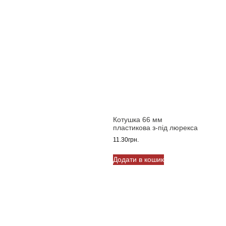
Котушка 66 мм
пластикова з-під люрекса
11.30
грн.
Додати в кошик