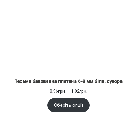
Тесьма бавовняна плетена 6-8 мм біла, сувора
Діапазон
0.96
грн.
–
1.02
грн.
цін:
від
Оберіть опції
0.96грн.
до
1.02грн.