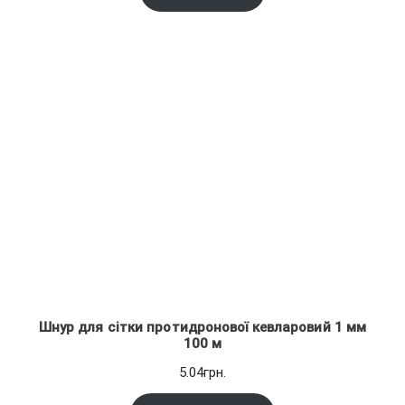
на основі
11.34грн.
опитування
покупця
Шнур для сітки протидронової кевларовий 1 мм
100 м
5.04
грн.