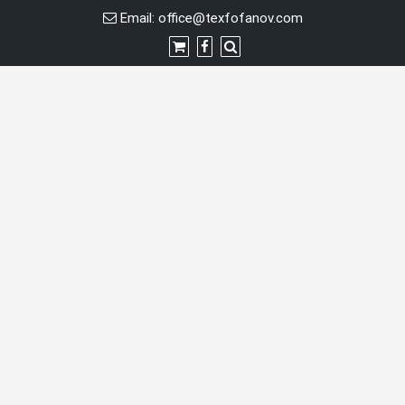
Skip
Email:
office@texfofanov.com
to
content