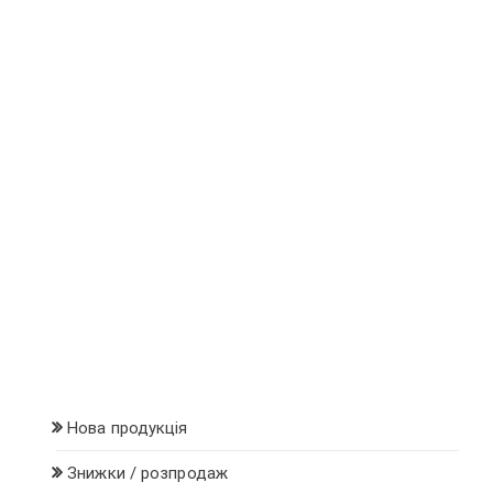
на
сторінці
сторінці
товару
товару
Нова продукція
Знижки / розпродаж