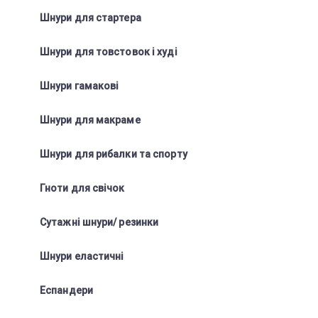
Шнури для стартера
Шнури для товстовок і худі
Шнури гамакові
Шнури для макраме
Шнури для рибалки та спорту
Гноти для свічок
Сутажні шнури/ резинки
Шнури еластичні
Еспандери