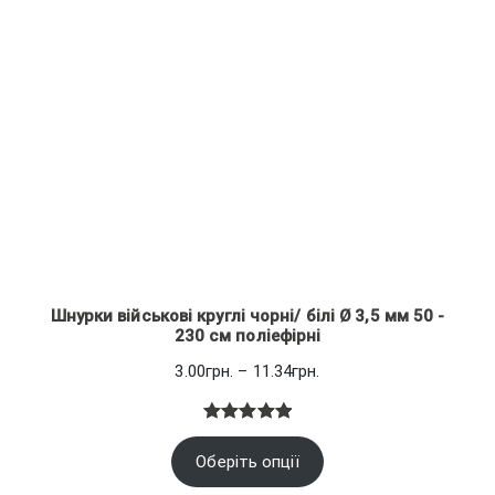
Шнурки військові круглі чорні/ білі Ø 3,5 мм 50 -
230 см поліефірні
Діапазон
3.00
грн.
–
11.34
грн.
цін:
від
Рейтинг
1
3.00грн.
Оберіть опції
5.00
з 5
до
на основі
11.34грн.