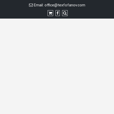
Skip
Email:
office@texfofanov.com
to
content