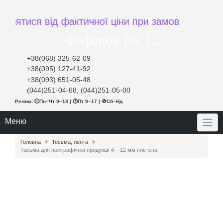
ся від фактичної ціни при замовленні
Фофанов Ю. С.
+38(068) 325-62-09
+38(095) 127-41-92
+38(093) 651-05-48
(044)251-04-68, (044)251-05-00
Режим: 🕘Пн–Чт 9–18 | 🕔Пт 9–17 | 🚫Сб–Нд
Меню
Головна
Тесьма, лента
Тасьма для поліграфічної продукції 4 – 12 мм плетена