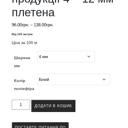
плетена
Діапазон
96.00
грн.
–
138.00
грн.
цін:
Від 100 метрів
від
Ціна за 100 м.
96.00грн.
до
138.00грн.
Ширина
мм
Колір
поліефіра
Тасьма
ДОДАТИ В КОШИК
для
поліграфічної
продукції
4