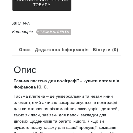
-
12
мм
плетена
SKU:
N/A
кількість
Категорія;
ТЕСЬМА, ЛЕНТА
Опис
Додаткова Інформація
Відгуки (0)
Опис
Тасьма плетена для поліграфії – купити оптом від
Фофанова Ю. С.
Тасьма плетена – це універсальний та незамінний
елемент, який активно використовується в поліграфії
для виготовлення різноманітних аксесуарів і деталей,
таких як ляси, зав’язки для папок, закладки для
ділових щоденників та багато іншого. Якщо ви
шукаєте якісну тасьму для вашої продукції, компанія