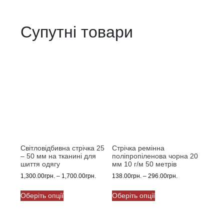
має
до
кілька
1.02грн.
варіантів.
Супутні товари
Параметри
можна
вибрати
на
сторінці
товару
Світловідбивна стрічка 25
Стрічка ремінна
– 50 мм на тканині для
поліпропіленова чорна 20
шиття одягу
мм 10 г/м 50 метрів
Діапазон
Діапазон
1,300.00
грн.
–
1,700.00
грн.
138.00
грн.
–
296.00
грн.
цін:
цін:
Цей
Цей
від
від
Оберіть опції
Оберіть опції
товар
товар
1,300.00грн.
138.00грн.
має
має
до
до
кілька
кілька
1,700.00грн.
296.00грн.