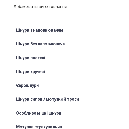
Замовити виготовлення
Шнури з наповнювачем
Шнури без наповнювача
Шнури плетені
Шнури кручені
Єврошнури
Шнури силові/ мотузки й троси
Особливо міцні шнури
Мотузка страхувальна