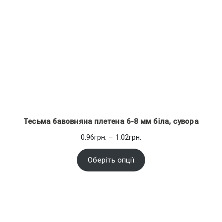
Тесьма бавовняна плетена 6-8 мм біла, сувора
Діапазон
0.96
грн.
–
1.02
грн.
цін:
від
Оберіть опції
0.96грн.
до
1.02грн.