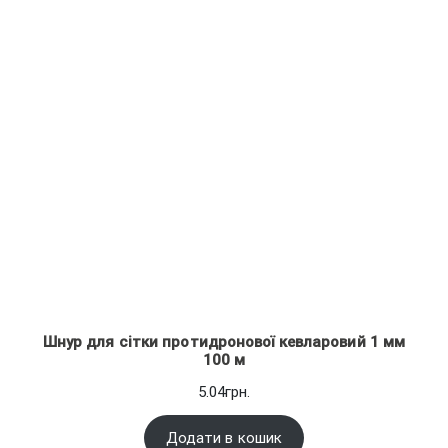
опитування
покупця
Шнур для сітки протидронової кевларовий 1 мм
100 м
5.04
грн.
Додати в кошик