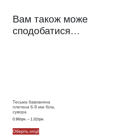
Вам також може
сподобатися…
Тесьма бавовняна
плетена 6-8 мм біла,
сувора
Діапазон
0.96
грн.
–
1.02
грн.
цін:
Цей
від
Оберіть опції
товар
0.96грн.