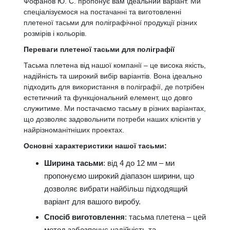
Фофанов Ю. С. пропонує вам ідеальний варіант. Ми
спеціалізуємося на постачанні та виготовленні
плетеної тасьми для поліграфічної продукції різних
розмірів і кольорів.
Переваги плетеної тасьми для поліграфії
Тасьма плетена від нашої компанії – це висока якість,
надійність та широкий вибір варіантів. Вона ідеально
підходить для використання в поліграфії, де потрібен
естетичний та функціональний елемент, що довго
служитиме. Ми постачаємо тасьму в різних варіантах,
що дозволяє задовольнити потреби наших клієнтів у
найрізноманітніших проектах.
Основні характеристики нашої тасьми:
Ширина тасьми
: від 4 до 12 мм – ми
пропонуємо широкий діапазон ширини, що
дозволяє вибрати найбільш підходящий
варіант для вашого виробу.
Спосіб виготовлення
: тасьма плетена – цей
метод забезпечує надійність та