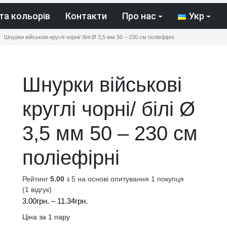
та кольорів
Контакти
Про нас
Укр
Шнурки військові круглі чорні/ білі Ø 3,5 мм 50 – 230 см поліефірні
Шнурки військові
круглі чорні/ білі Ø
3,5 мм 50 – 230 см
поліефірні
Рейтинг
5.00
з 5 на основі опитування
1
покупця
(
1
відгук)
Діапазон
3.00
грн.
–
11.34
грн.
цін:
Ціна за 1 пару
від