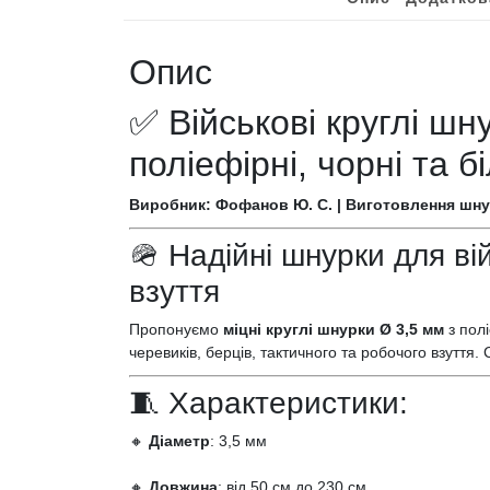
Опис
✅ Військові круглі ш
поліефірні, чорні та б
Виробник: Фофанов Ю. С. | Виготовлення шнур
🪖 Надійні шнурки для ві
взуття
Пропонуємо
міцні круглі шнурки Ø 3,5 мм
з полі
черевиків, берців, тактичного та робочого взуття. 
🧵 Характеристики:
🔸
Діаметр
: 3,5 мм
🔸
Довжина
: від 50 см до 230 см