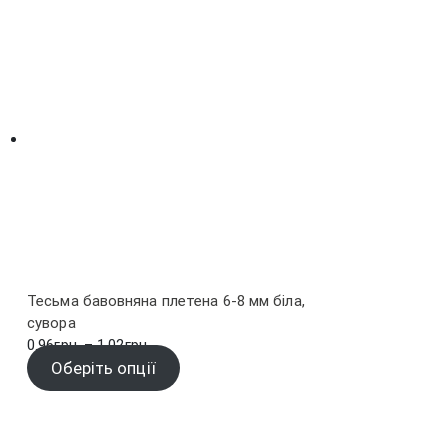
Тесьма бавовняна плетена 6-8 мм біла,
сувора
Діапазон
0.96
грн.
–
1.02
грн.
цін:
Оберіть опції
від
0.96грн.
до