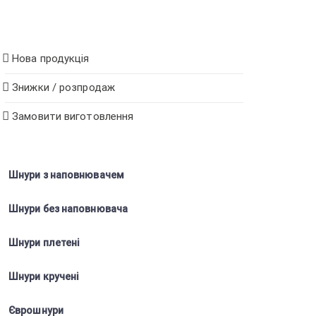
Нова продукція
Знижки / розпродаж
Замовити виготовлення
Шнури з наповнювачем
Шнури без наповнювача
Шнури плетені
Шнури кручені
Єврошнури