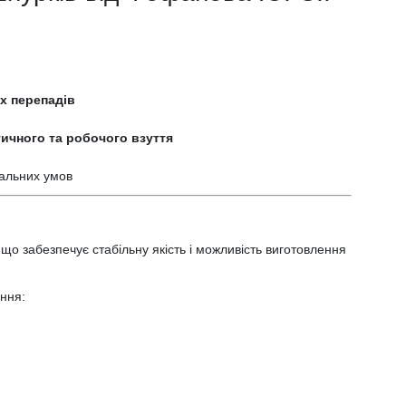
их перепадів
ичного та робочого взуття
мальних умов
о забезпечує стабільну якість і можливість виготовлення
ення: