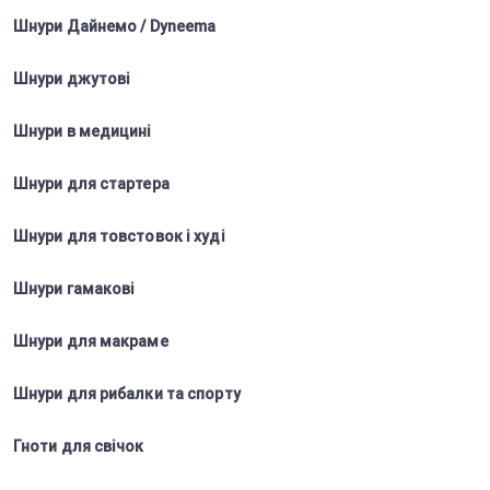
Шнури Дайнемо / Dyneema
Шнури джутові
Шнури в медицині
Шнури для стартера
Шнури для товстовок і худі
Шнури гамакові
Шнури для макраме
Шнури для рибалки та спорту
Гноти для свічок