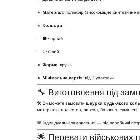
🔸
Матеріал
: поліефір (високоміцне синтетичне 
🔸
Кольори
:
— ⚫ чорний
— ⚪ білий
🔸
Форма
: круглі
🔸
Мінімальна партія
: від 1 упаковки
🔧 Виготовлення під зам
🛠 Ви можете замовити
шнурки будь-якого коль
матеріалів: поліестер, лавсан, бавовна, сумішеві
💬 Індивідуальні замовлення — під виробничі потр
🌟 Переваги військових 