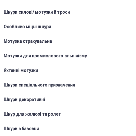
Шнури силові/ мотузки й троси
Особливо міцні шнури
Мотузка страхувальна
Мотузки для промислового альпінізму
Яхтенні мотузки
Шнури спеціального призначення
Шнури декоративні
Шнур для жалюзі та ролет
Шнури з бавовни