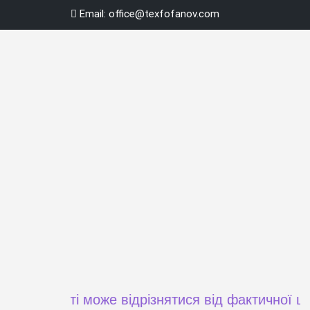
Skip
Email:
office@texfofanov.com
to
content
 сайті може відрізнятися від фактичної ціни при