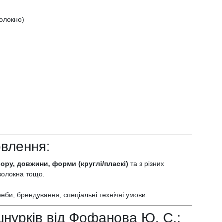
волокно)
овлення:
ору, довжини, форми (круглі/пласкі)
та з різних
 волокна тощо.
еби, брендування, спеціальні технічні умови.
шнурків від Фофанова Ю. С.: