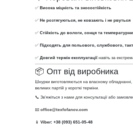
✅
Висока міцність та зносостійкість
✅
Не розтягуються, не ковзають і не рвуться
✅
Стійкість до вологи, сонця та температурн
✅
Підходять для польового, службового, такт
✅
Довгий термін експлуатації
навіть за екстре
📦 Опт від виробника
Шнурки виготовляються на власному обладнанні, щ
великих партій у короткі терміни.
📞 Зв’яжіться з нами для консультації або замовл
📧
office@texfofanov.com
📱
Viber: +38 (093) 651-05-48